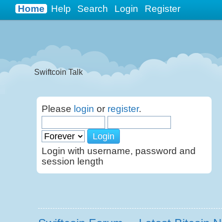
Casino Sites Not On Gamstop
Non Gamstop Casinos UK
Home
Help
Search
Login
Register
B
Swiftcoin Talk
Please
login
or
register
.
Login with username, password and
session length