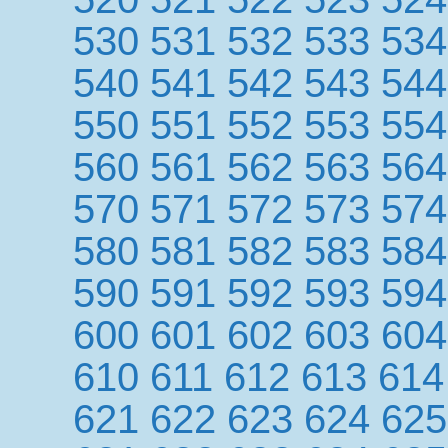
530
531
532
533
534
540
541
542
543
544
550
551
552
553
554
560
561
562
563
564
570
571
572
573
574
580
581
582
583
584
590
591
592
593
594
600
601
602
603
604
610
611
612
613
614
621
622
623
624
625