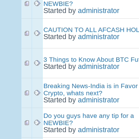
NEWBIE?
Started by
administrator
CAUTION TO ALL AFCASH HO
Started by
administrator
3 Things to Know About BTC Fu
Started by
administrator
Breaking News-India is in Favor
Crypto, whats next?
Started by
administrator
Do you guys have any tip for a
NEWBIE?
Started by
administrator