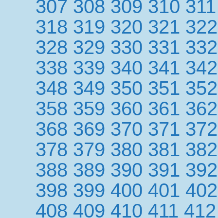
307
308
309
310
311
318
319
320
321
322
328
329
330
331
332
338
339
340
341
342
348
349
350
351
352
358
359
360
361
362
368
369
370
371
372
378
379
380
381
382
388
389
390
391
392
398
399
400
401
402
408
409
410
411
412