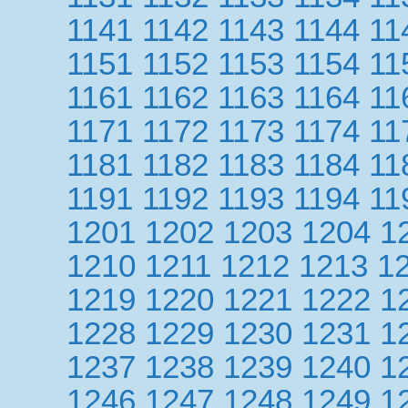
1141
1142
1143
1144
11
1151
1152
1153
1154
11
1161
1162
1163
1164
11
1171
1172
1173
1174
11
1181
1182
1183
1184
11
1191
1192
1193
1194
11
1201
1202
1203
1204
1
1210
1211
1212
1213
1
1219
1220
1221
1222
1
1228
1229
1230
1231
1
1237
1238
1239
1240
1
1246
1247
1248
1249
1