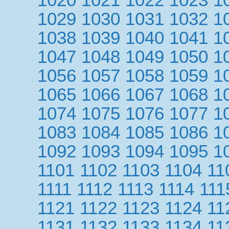
1029
1030
1031
1032
1
1038
1039
1040
1041
1
1047
1048
1049
1050
1
1056
1057
1058
1059
1
1065
1066
1067
1068
1
1074
1075
1076
1077
1
1083
1084
1085
1086
1
1092
1093
1094
1095
1
1101
1102
1103
1104
11
1111
1112
1113
1114
111
1121
1122
1123
1124
11
1131
1132
1133
1134
11