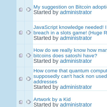
My suggestion on Bitcoin adopt
Started by
administrator
JavaScript knowledge needed! I
breach in a slots game! (Huge 
Started by
administrator
How do we really know how ma
bitcoins does satoshi have?
Started by
administrator
How come that quantum comput
supposedly can't hack non used
addresses
Started by
administrator
Artwork by a Kid
Started by
administrator