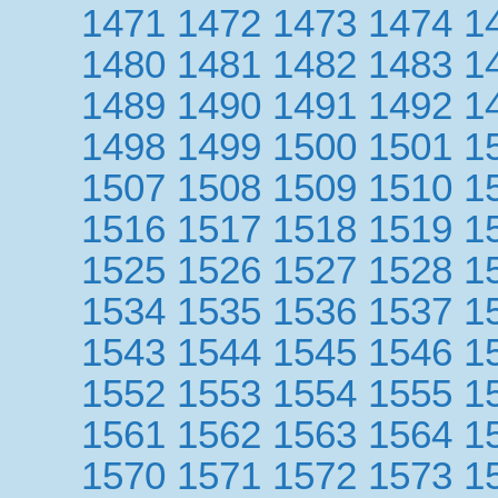
1471
1472
1473
1474
1
1480
1481
1482
1483
1
1489
1490
1491
1492
1
1498
1499
1500
1501
1
1507
1508
1509
1510
1
1516
1517
1518
1519
1
1525
1526
1527
1528
1
1534
1535
1536
1537
1
1543
1544
1545
1546
1
1552
1553
1554
1555
1
1561
1562
1563
1564
1
1570
1571
1572
1573
1