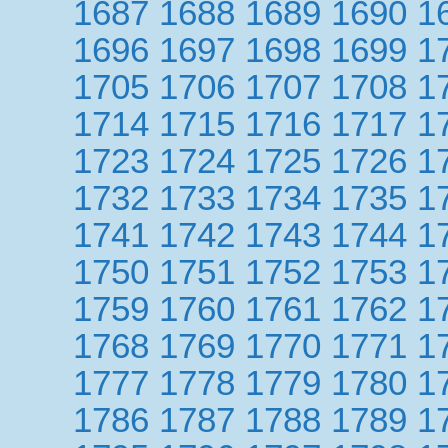
1687
1688
1689
1690
1
1696
1697
1698
1699
1
1705
1706
1707
1708
1
1714
1715
1716
1717
1
1723
1724
1725
1726
1
1732
1733
1734
1735
1
1741
1742
1743
1744
1
1750
1751
1752
1753
1
1759
1760
1761
1762
1
1768
1769
1770
1771
1
1777
1778
1779
1780
1
1786
1787
1788
1789
1