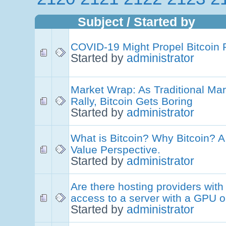
Subject
/
Started by
COVID-19 Might Propel Bitcoin 
Started by
administrator
Market Wrap: As Traditional Ma
Rally, Bitcoin Gets Boring
Started by
administrator
What is Bitcoin? Why Bitcoin? A
Value Perspective.
Started by
administrator
Are there hosting providers wit
access to a server with a GPU 
Started by
administrator