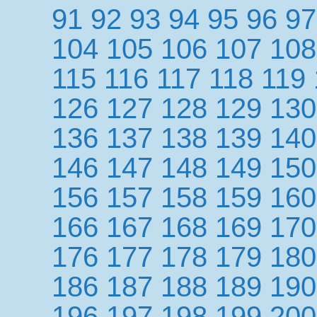
91
92
93
94
95
96
97
104
105
106
107
108
115
116
117
118
119
126
127
128
129
130
136
137
138
139
140
146
147
148
149
150
156
157
158
159
160
166
167
168
169
170
176
177
178
179
180
186
187
188
189
190
196
197
198
199
200