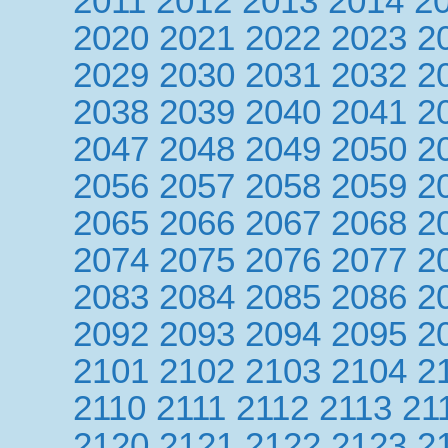
2011
2012
2013
2014
2
2020
2021
2022
2023
2
2029
2030
2031
2032
2
2038
2039
2040
2041
2
2047
2048
2049
2050
2
2056
2057
2058
2059
2
2065
2066
2067
2068
2
2074
2075
2076
2077
2
2083
2084
2085
2086
2
2092
2093
2094
2095
2
2101
2102
2103
2104
2
2110
2111
2112
2113
21
2120
2121
2122
2123
2