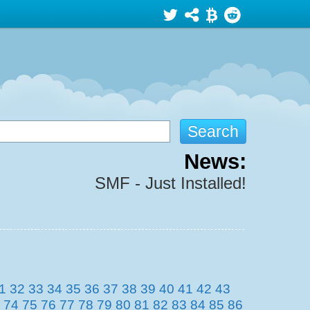
 Not On Gamstop
Migliori Bonus Casino
News:
SMF - Just Installed!
1
32
33
34
35
36
37
38
39
40
41
42
43
74
75
76
77
78
79
80
81
82
83
84
85
86