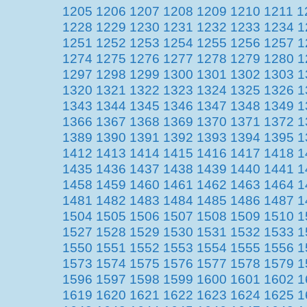
1205
1206
1207
1208
1209
1210
1211
1
1228
1229
1230
1231
1232
1233
1234
1
1251
1252
1253
1254
1255
1256
1257
1
1274
1275
1276
1277
1278
1279
1280
1
1297
1298
1299
1300
1301
1302
1303
1
1320
1321
1322
1323
1324
1325
1326
1
1343
1344
1345
1346
1347
1348
1349
1
1366
1367
1368
1369
1370
1371
1372
1
1389
1390
1391
1392
1393
1394
1395
1
1412
1413
1414
1415
1416
1417
1418
1
1435
1436
1437
1438
1439
1440
1441
1
1458
1459
1460
1461
1462
1463
1464
1
1481
1482
1483
1484
1485
1486
1487
1
1504
1505
1506
1507
1508
1509
1510
1
1527
1528
1529
1530
1531
1532
1533
1
1550
1551
1552
1553
1554
1555
1556
1
1573
1574
1575
1576
1577
1578
1579
1
1596
1597
1598
1599
1600
1601
1602
1
1619
1620
1621
1622
1623
1624
1625
1