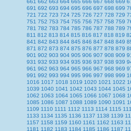
661
662
663
664
665
666
667
668
669
6
691
692
693
694
695
696
697
698
699
7
721
722
723
724
725
726
727
728
729
7
751
752
753
754
755
756
757
758
759
7
781
782
783
784
785
786
787
788
789
7
811
812
813
814
815
816
817
818
819
8
841
842
843
844
845
846
847
848
849
8
871
872
873
874
875
876
877
878
879
8
901
902
903
904
905
906
907
908
909
9
931
932
933
934
935
936
937
938
939
9
961
962
963
964
965
966
967
968
969
9
991
992
993
994
995
996
997
998
999
1
1016
1017
1018
1019
1020
1021
1022
1
1039
1040
1041
1042
1043
1044
1045
1
1062
1063
1064
1065
1066
1067
1068
1
1085
1086
1087
1088
1089
1090
1091
1
1109
1110
1111
1112
1113
1114
1115
11
1133
1134
1135
1136
1137
1138
1139
1
1157
1158
1159
1160
1161
1162
1163
1
1181
1182
1183
1184
1185
1186
1187
1