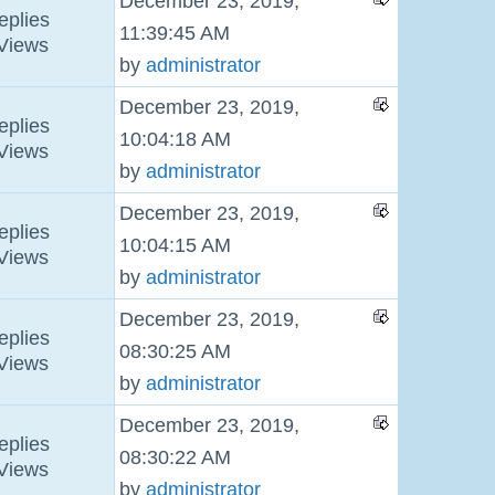
December 23, 2019,
eplies
11:39:45 AM
Views
by
administrator
December 23, 2019,
eplies
10:04:18 AM
Views
by
administrator
December 23, 2019,
eplies
10:04:15 AM
Views
by
administrator
December 23, 2019,
eplies
08:30:25 AM
Views
by
administrator
December 23, 2019,
eplies
08:30:22 AM
Views
by
administrator