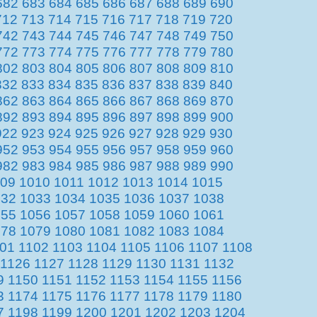
682
683
684
685
686
687
688
689
690
712
713
714
715
716
717
718
719
720
742
743
744
745
746
747
748
749
750
772
773
774
775
776
777
778
779
780
802
803
804
805
806
807
808
809
810
832
833
834
835
836
837
838
839
840
862
863
864
865
866
867
868
869
870
892
893
894
895
896
897
898
899
900
922
923
924
925
926
927
928
929
930
952
953
954
955
956
957
958
959
960
982
983
984
985
986
987
988
989
990
09
1010
1011
1012
1013
1014
1015
032
1033
1034
1035
1036
1037
1038
055
1056
1057
1058
1059
1060
1061
078
1079
1080
1081
1082
1083
1084
01
1102
1103
1104
1105
1106
1107
1108
1126
1127
1128
1129
1130
1131
1132
9
1150
1151
1152
1153
1154
1155
1156
3
1174
1175
1176
1177
1178
1179
1180
7
1198
1199
1200
1201
1202
1203
1204