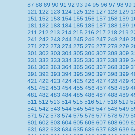
87
88
89
90
91
92
93
94
95
96
97
98
99
121
122
123
124
125
126
127
128
129
1
151
152
153
154
155
156
157
158
159
1
181
182
183
184
185
186
187
188
189
1
211
212
213
214
215
216
217
218
219
2
241
242
243
244
245
246
247
248
249
2
271
272
273
274
275
276
277
278
279
2
301
302
303
304
305
306
307
308
309
3
331
332
333
334
335
336
337
338
339
3
361
362
363
364
365
366
367
368
369
3
391
392
393
394
395
396
397
398
399
4
421
422
423
424
425
426
427
428
429
4
451
452
453
454
455
456
457
458
459
4
481
482
483
484
485
486
487
488
489
4
511
512
513
514
515
516
517
518
519
5
541
542
543
544
545
546
547
548
549
5
571
572
573
574
575
576
577
578
579
5
601
602
603
604
605
606
607
608
609
6
631
632
633
634
635
636
637
638
639
6