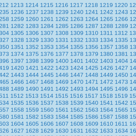
212
1213
1214
1215
1216
1217
1218
1219
1220
12
235
1236
1237
1238
1239
1240
1241
1242
1243
1
258
1259
1260
1261
1262
1263
1264
1265
1266
1
281
1282
1283
1284
1285
1286
1287
1288
1289
1
304
1305
1306
1307
1308
1309
1310
1311
1312
13
327
1328
1329
1330
1331
1332
1333
1334
1335
1
350
1351
1352
1353
1354
1355
1356
1357
1358
1
373
1374
1375
1376
1377
1378
1379
1380
1381
1
396
1397
1398
1399
1400
1401
1402
1403
1404
1
419
1420
1421
1422
1423
1424
1425
1426
1427
1
442
1443
1444
1445
1446
1447
1448
1449
1450
1
465
1466
1467
1468
1469
1470
1471
1472
1473
1
488
1489
1490
1491
1492
1493
1494
1495
1496
1
511
1512
1513
1514
1515
1516
1517
1518
1519
15
534
1535
1536
1537
1538
1539
1540
1541
1542
1
557
1558
1559
1560
1561
1562
1563
1564
1565
1
580
1581
1582
1583
1584
1585
1586
1587
1588
1
603
1604
1605
1606
1607
1608
1609
1610
1611
16
626
1627
1628
1629
1630
1631
1632
1633
1634
1