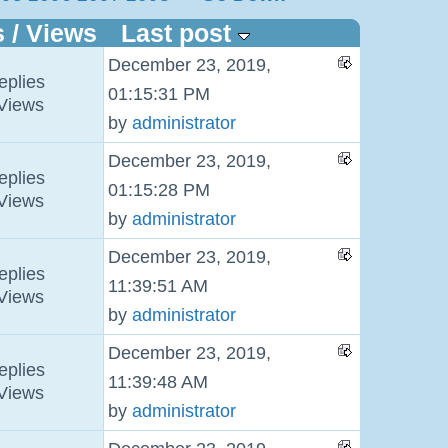
s
/
Views
Last post
December 23, 2019,
eplies
01:15:31 PM
Views
by
administrator
December 23, 2019,
eplies
01:15:28 PM
Views
by
administrator
December 23, 2019,
eplies
11:39:51 AM
Views
by
administrator
December 23, 2019,
eplies
11:39:48 AM
Views
by
administrator