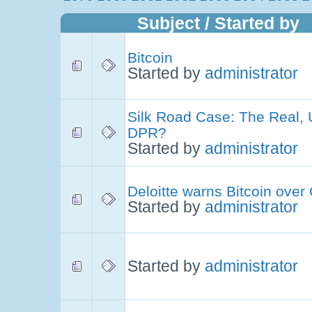
Subject
/
Started by
Bitcoin
Started by
administrator
Silk Road Case: The Real, U
DPR?
Started by
administrator
Deloitte warns Bitcoin ove
Started by
administrator
Started by
administrator