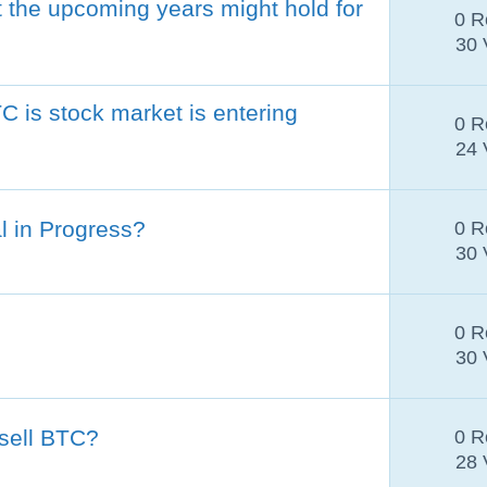
the upcoming years might hold for
0 R
30 
 is stock market is entering
0 R
24 
l in Progress?
0 R
30 
0 R
30 
 sell BTC?
0 R
28 