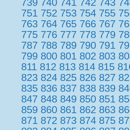
739
740
741
742
743
74
751
752
753
754
755
75
763
764
765
766
767
76
775
776
777
778
779
78
787
788
789
790
791
79
799
800
801
802
803
80
811
812
813
814
815
81
823
824
825
826
827
82
835
836
837
838
839
84
847
848
849
850
851
85
859
860
861
862
863
86
871
872
873
874
875
87