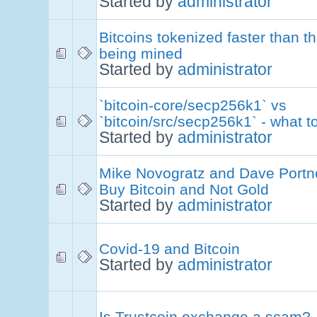
Started by
administrator
Bitcoins tokenized faster than t
being mined
Started by
administrator
`bitcoin-core/secp256k1` vs
`bitcoin/src/secp256k1` - what t
Started by
administrator
Mike Novogratz and Dave Portn
Buy Bitcoin and Not Gold
Started by
administrator
Covid-19 and Bitcoin
Started by
administrator
Is Trustcoin.exchange a scam?