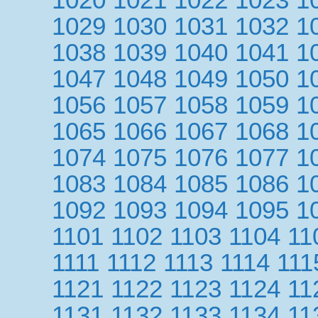
1029
1030
1031
1032
1
1038
1039
1040
1041
1
1047
1048
1049
1050
1
1056
1057
1058
1059
1
1065
1066
1067
1068
1
1074
1075
1076
1077
1
1083
1084
1085
1086
1
1092
1093
1094
1095
1
1101
1102
1103
1104
11
1111
1112
1113
1114
111
1121
1122
1123
1124
11
1131
1132
1133
1134
11