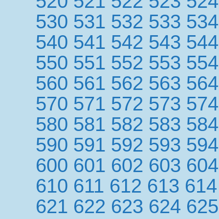
520
521
522
523
524
530
531
532
533
534
540
541
542
543
544
550
551
552
553
554
560
561
562
563
564
570
571
572
573
574
580
581
582
583
584
590
591
592
593
594
600
601
602
603
604
610
611
612
613
614
621
622
623
624
625