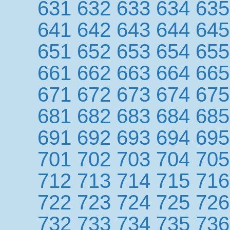
631
632
633
634
635
641
642
643
644
645
651
652
653
654
655
661
662
663
664
665
671
672
673
674
675
681
682
683
684
685
691
692
693
694
695
701
702
703
704
705
712
713
714
715
716
722
723
724
725
726
732
733
734
735
736