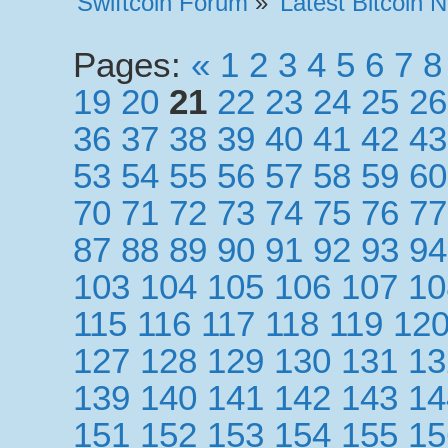
Swiftcoin Forum
»
Latest Bitcoin 
Pages:
«
1
2
3
4
5
6
7
8
19
20
21
22
23
24
25
26
36
37
38
39
40
41
42
43
53
54
55
56
57
58
59
60
70
71
72
73
74
75
76
77
87
88
89
90
91
92
93
94
103
104
105
106
107
10
115
116
117
118
119
12
127
128
129
130
131
13
139
140
141
142
143
14
151
152
153
154
155
15