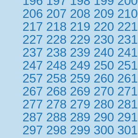
196
197
198
199
200
206
207
208
209
210
217
218
219
220
221
227
228
229
230
231
237
238
239
240
241
247
248
249
250
251
257
258
259
260
261
267
268
269
270
271
277
278
279
280
281
287
288
289
290
291
297
298
299
300
301