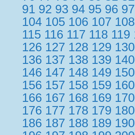
91
92
93
94
95
96
97
104
105
106
107
108
115
116
117
118
119
126
127
128
129
130
136
137
138
139
140
146
147
148
149
150
156
157
158
159
160
166
167
168
169
170
176
177
178
179
180
186
187
188
189
190