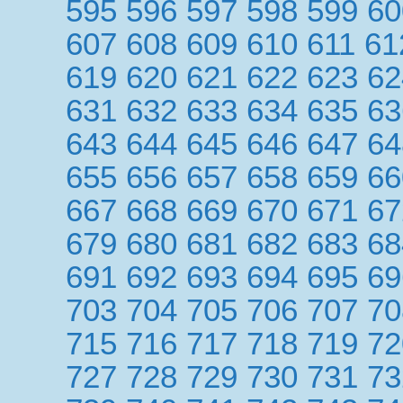
595
596
597
598
599
60
607
608
609
610
611
61
619
620
621
622
623
62
631
632
633
634
635
63
643
644
645
646
647
64
655
656
657
658
659
66
667
668
669
670
671
67
679
680
681
682
683
68
691
692
693
694
695
69
703
704
705
706
707
70
715
716
717
718
719
72
727
728
729
730
731
73