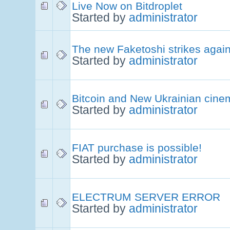
Live Now on Bitdroplet
Started by
administrator
The new Faketoshi strikes again
Started by
administrator
Bitcoin and New Ukrainian cine
Started by
administrator
FIAT purchase is possible!
Started by
administrator
ELECTRUM SERVER ERROR
Started by
administrator