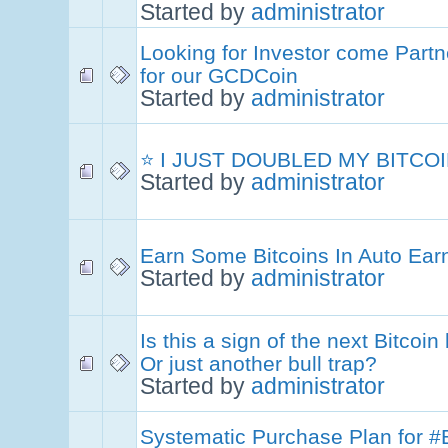
Started by
administrator
Looking for Investor come Partn
for our GCDCoin
Started by
administrator
⭐ I JUST DOUBLED MY BITCO
Started by
administrator
Earn Some Bitcoins In Auto Earn
Started by
administrator
Is this a sign of the next Bitcoin
Or just another bull trap?
Started by
administrator
Systematic Purchase Plan for #B