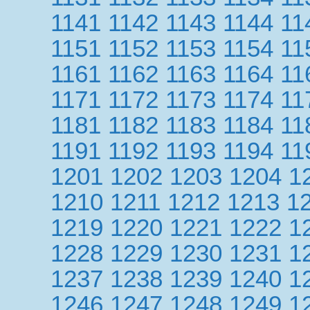
1141
1142
1143
1144
11
1151
1152
1153
1154
11
1161
1162
1163
1164
11
1171
1172
1173
1174
11
1181
1182
1183
1184
11
1191
1192
1193
1194
11
1201
1202
1203
1204
1
1210
1211
1212
1213
1
1219
1220
1221
1222
1
1228
1229
1230
1231
1
1237
1238
1239
1240
1
1246
1247
1248
1249
1