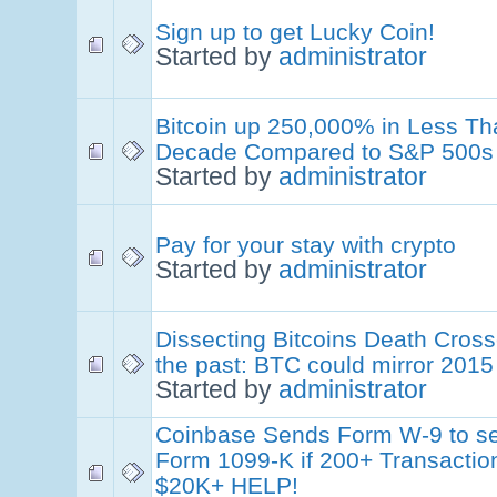
Sign up to get Lucky Coin!
Started by
administrator
Bitcoin up 250,000% in Less Th
Decade Compared to S&P 500
Started by
administrator
Pay for your stay with crypto
Started by
administrator
Dissecting Bitcoins Death Cros
the past: BTC could mirror 2015
Started by
administrator
Coinbase Sends Form W-9 to s
Form 1099-K if 200+ Transactio
$20K+ HELP!