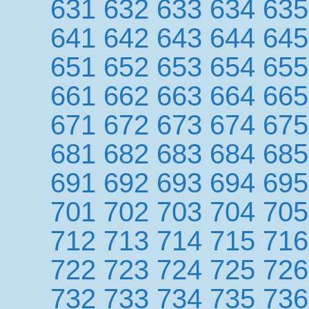
631
632
633
634
635
641
642
643
644
645
651
652
653
654
655
661
662
663
664
665
671
672
673
674
675
681
682
683
684
685
691
692
693
694
695
701
702
703
704
705
712
713
714
715
716
722
723
724
725
726
732
733
734
735
736