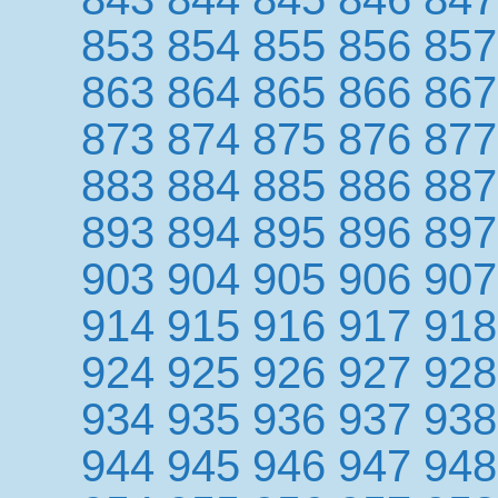
853
854
855
856
857
863
864
865
866
867
873
874
875
876
877
883
884
885
886
887
893
894
895
896
897
903
904
905
906
907
914
915
916
917
918
924
925
926
927
928
934
935
936
937
938
944
945
946
947
948