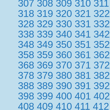
307
308
309
310
311
318
319
320
321
322
328
329
330
331
332
338
339
340
341
342
348
349
350
351
352
358
359
360
361
362
368
369
370
371
372
378
379
380
381
382
388
389
390
391
392
398
399
400
401
402
408
409
410
411
412