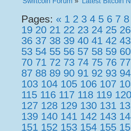
Swiftcoin Forum
»
Latest Bitcoin 
Pages:
«
1
2
3
4
5
6
7
8
19
20
21
22
23
24
25
26
36
37
38
39
40
41
42
43
53
54
55
56
57
58
59
60
70
71
72
73
74
75
76
77
87
88
89
90
91
92
93
94
103
104
105
106
107
10
115
116
117
118
119
12
127
128
129
130
131
13
139
140
141
142
143
14
151
152
153
154
155
15