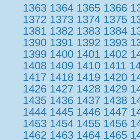
1363
1364
1365
1366
1
1372
1373
1374
1375
1
1381
1382
1383
1384
1
1390
1391
1392
1393
1
1399
1400
1401
1402
1
1408
1409
1410
1411
1
1417
1418
1419
1420
1
1426
1427
1428
1429
1
1435
1436
1437
1438
1
1444
1445
1446
1447
1
1453
1454
1455
1456
1
1462
1463
1464
1465
1