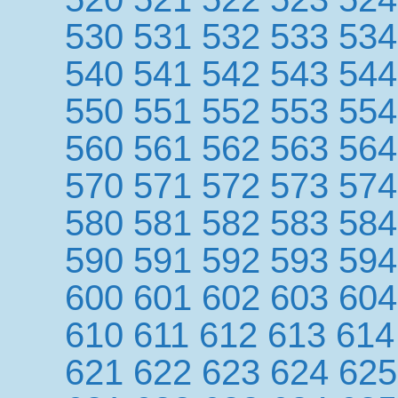
530
531
532
533
534
540
541
542
543
544
550
551
552
553
554
560
561
562
563
564
570
571
572
573
574
580
581
582
583
584
590
591
592
593
594
600
601
602
603
604
610
611
612
613
614
621
622
623
624
625