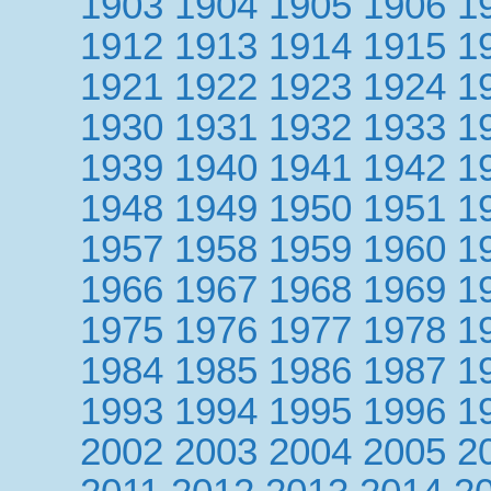
1903
1904
1905
1906
1
1912
1913
1914
1915
1
1921
1922
1923
1924
1
1930
1931
1932
1933
1
1939
1940
1941
1942
1
1948
1949
1950
1951
1
1957
1958
1959
1960
1
1966
1967
1968
1969
1
1975
1976
1977
1978
1
1984
1985
1986
1987
1
1993
1994
1995
1996
1
2002
2003
2004
2005
2