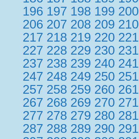
196
197
198
199
200
206
207
208
209
210
217
218
219
220
221
227
228
229
230
231
237
238
239
240
241
247
248
249
250
251
257
258
259
260
261
267
268
269
270
271
277
278
279
280
281
287
288
289
290
291