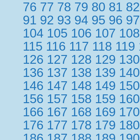
76
77
78
79
80
81
82
91
92
93
94
95
96
97
104
105
106
107
108
115
116
117
118
119
126
127
128
129
130
136
137
138
139
140
146
147
148
149
150
156
157
158
159
160
166
167
168
169
170
176
177
178
179
180
186
187
188
189
190