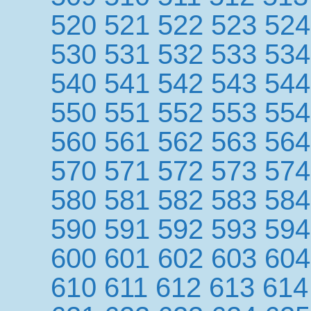
520
521
522
523
524
530
531
532
533
534
540
541
542
543
544
550
551
552
553
554
560
561
562
563
564
570
571
572
573
574
580
581
582
583
584
590
591
592
593
594
600
601
602
603
604
610
611
612
613
614