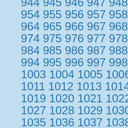
944
945
946
947
948
954
955
956
957
958
964
965
966
967
968
974
975
976
977
978
984
985
986
987
988
994
995
996
997
998
1003
1004
1005
100
1011
1012
1013
101
1019
1020
1021
102
1027
1028
1029
103
1035
1036
1037
103