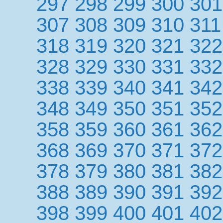
297
298
299
300
301
307
308
309
310
311
318
319
320
321
322
328
329
330
331
332
338
339
340
341
342
348
349
350
351
352
358
359
360
361
362
368
369
370
371
372
378
379
380
381
382
388
389
390
391
392
398
399
400
401
402