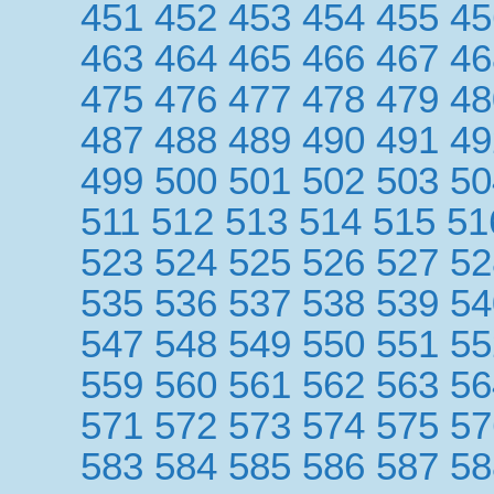
451
452
453
454
455
45
463
464
465
466
467
46
475
476
477
478
479
48
487
488
489
490
491
49
499
500
501
502
503
50
511
512
513
514
515
51
523
524
525
526
527
52
535
536
537
538
539
54
547
548
549
550
551
55
559
560
561
562
563
56
571
572
573
574
575
57
583
584
585
586
587
58