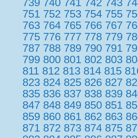
739
740
741
742
743
74
751
752
753
754
755
75
763
764
765
766
767
76
775
776
777
778
779
78
787
788
789
790
791
79
799
800
801
802
803
80
811
812
813
814
815
81
823
824
825
826
827
82
835
836
837
838
839
84
847
848
849
850
851
85
859
860
861
862
863
86
871
872
873
874
875
87