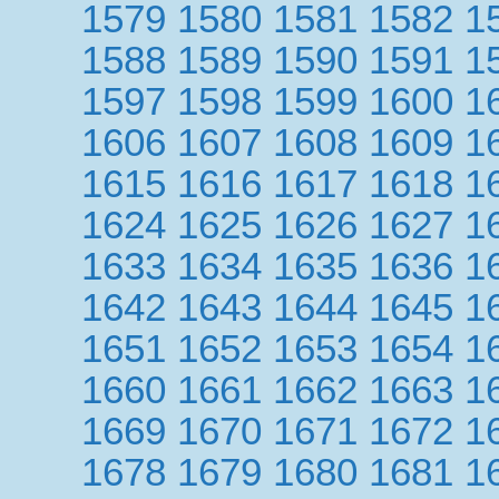
1579
1580
1581
1582
1
1588
1589
1590
1591
1
1597
1598
1599
1600
1
1606
1607
1608
1609
1
1615
1616
1617
1618
1
1624
1625
1626
1627
1
1633
1634
1635
1636
1
1642
1643
1644
1645
1
1651
1652
1653
1654
1
1660
1661
1662
1663
1
1669
1670
1671
1672
1
1678
1679
1680
1681
1