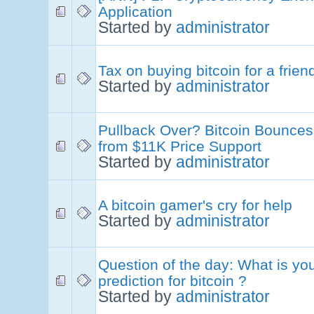
Application
Started by
administrator
Tax on buying bitcoin for a frien
Started by
administrator
Pullback Over? Bitcoin Bounce
from $11K Price Support
Started by
administrator
A bitcoin gamer's cry for help
Started by
administrator
Question of the day: What is you
prediction for bitcoin ?
Started by
administrator