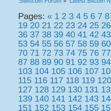
Swiftcoin Forum
»
Latest Bitcoin 
Pages:
«
1
2
3
4
5
6
7
8
19
20
21
22
23
24
25
26
36
37
38
39
40
41
42
43
53
54
55
56
57
58
59
60
70
71
72
73
74
75
76
77
87
88
89
90
91
92
93
94
103
104
105
106
107
10
115
116
117
118
119
12
127
128
129
130
131
13
139
140
141
142
143
14
151
152
153
154
155
15