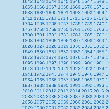
1642
1643
1644
1645
1646
1647
1648
1
1665
1666
1667
1668
1669
1670
1671
1
1688
1689
1690
1691
1692
1693
1694
1
1711
1712
1713
1714
1715
1716
1717
1
1734
1735
1736
1737
1738
1739
1740
1
1757
1758
1759
1760
1761
1762
1763
1
1780
1781
1782
1783
1784
1785
1786
1
1803
1804
1805
1806
1807
1808
1809
1
1826
1827
1828
1829
1830
1831
1832
1
1849
1850
1851
1852
1853
1854
1855
1
1872
1873
1874
1875
1876
1877
1878
1
1895
1896
1897
1898
1899
1900
1901
1
1918
1919
1920
1921
1922
1923
1924
1
1941
1942
1943
1944
1945
1946
1947
1
1964
1965
1966
1967
1968
1969
1970
1
1987
1988
1989
1990
1991
1992
1993
1
2010
2011
2012
2013
2014
2015
2016
2
2033
2034
2035
2036
2037
2038
2039
2
2056
2057
2058
2059
2060
2061
2062
2
2079
2080
2081
2082
2083
2084
2085
2