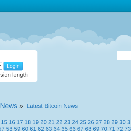
stop Casinos UK
Best UK Non Gamstop Casinos
Casinos
sion length
n News
»
Latest Bitcoin News
15
16
17
18
19
20
21
22
23
24
25
26
27
28
29
30
3
57
58
59
60
61
62
63
64
65
66
67
68
69
70
71
72
73