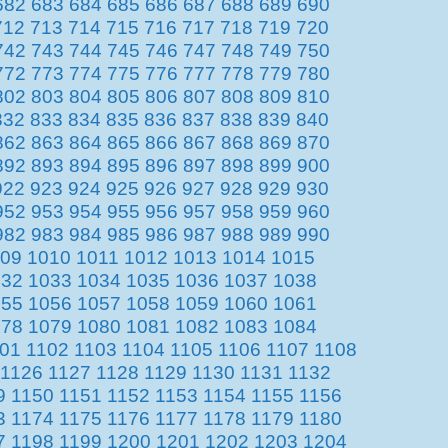
682
683
684
685
686
687
688
689
690
712
713
714
715
716
717
718
719
720
742
743
744
745
746
747
748
749
750
772
773
774
775
776
777
778
779
780
802
803
804
805
806
807
808
809
810
832
833
834
835
836
837
838
839
840
862
863
864
865
866
867
868
869
870
892
893
894
895
896
897
898
899
900
922
923
924
925
926
927
928
929
930
952
953
954
955
956
957
958
959
960
982
983
984
985
986
987
988
989
990
09
1010
1011
1012
1013
1014
1015
032
1033
1034
1035
1036
1037
1038
055
1056
1057
1058
1059
1060
1061
078
1079
1080
1081
1082
1083
1084
01
1102
1103
1104
1105
1106
1107
1108
1126
1127
1128
1129
1130
1131
1132
9
1150
1151
1152
1153
1154
1155
1156
3
1174
1175
1176
1177
1178
1179
1180
7
1198
1199
1200
1201
1202
1203
1204