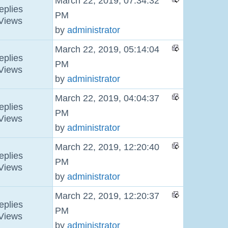
March 22, 2019, 07:34:32
eplies
PM
Views
by
administrator
March 22, 2019, 05:14:04
eplies
PM
Views
by
administrator
March 22, 2019, 04:04:37
eplies
PM
Views
by
administrator
March 22, 2019, 12:20:40
eplies
PM
Views
by
administrator
March 22, 2019, 12:20:37
eplies
PM
Views
by
administrator