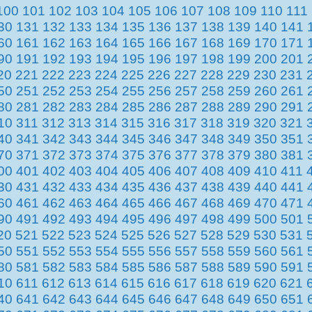
100
101
102
103
104
105
106
107
108
109
110
111
30
131
132
133
134
135
136
137
138
139
140
141
60
161
162
163
164
165
166
167
168
169
170
171
90
191
192
193
194
195
196
197
198
199
200
201
20
221
222
223
224
225
226
227
228
229
230
231
50
251
252
253
254
255
256
257
258
259
260
261
80
281
282
283
284
285
286
287
288
289
290
291
10
311
312
313
314
315
316
317
318
319
320
321
40
341
342
343
344
345
346
347
348
349
350
351
70
371
372
373
374
375
376
377
378
379
380
381
00
401
402
403
404
405
406
407
408
409
410
411
30
431
432
433
434
435
436
437
438
439
440
441
60
461
462
463
464
465
466
467
468
469
470
471
90
491
492
493
494
495
496
497
498
499
500
501
20
521
522
523
524
525
526
527
528
529
530
531
50
551
552
553
554
555
556
557
558
559
560
561
80
581
582
583
584
585
586
587
588
589
590
591
10
611
612
613
614
615
616
617
618
619
620
621
40
641
642
643
644
645
646
647
648
649
650
651