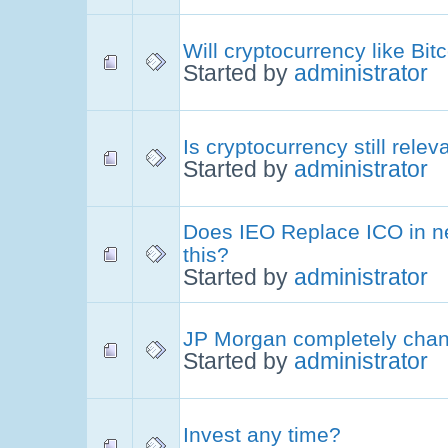
Will cryptocurrency like Bit
Started by
administrator
Is cryptocurrency still relev
Started by
administrator
Does IEO Replace ICO in n
this?
Started by
administrator
JP Morgan completely chang
Started by
administrator
Invest any time?