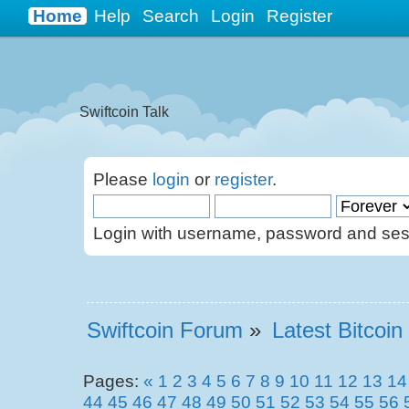
Casino Sites Not On Gamstop
Non Gam
Home
Help
Search
Login
Register
Swiftcoin Talk
Please
login
or
register
.
Login with username, password and ses
Swiftcoin Forum
»
Latest Bitcoi
Pages:
«
1
2
3
4
5
6
7
8
9
10
11
12
13
14
44
45
46
47
48
49
50
51
52
53
54
55
56