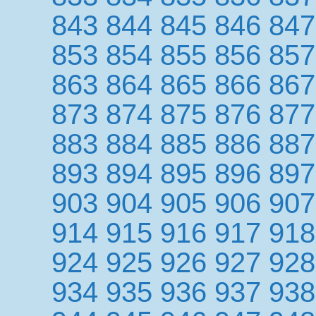
843
844
845
846
847
853
854
855
856
857
863
864
865
866
867
873
874
875
876
877
883
884
885
886
887
893
894
895
896
897
903
904
905
906
907
914
915
916
917
918
924
925
926
927
928
934
935
936
937
938