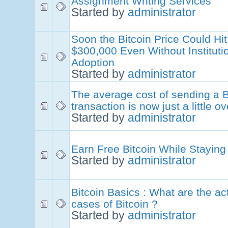
Assignment Writing Services
Started by
administrator
Soon the Bitcoin Price Could Hit
$300,000 Even Without Instituti
Adoption
Started by
administrator
The average cost of sending a B
transaction is now just a little ov
Started by
administrator
Earn Free Bitcoin While Stayin
Started by
administrator
Bitcoin Basics : What are the ac
cases of Bitcoin ?
Started by
administrator