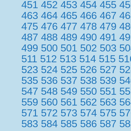
451
452
453
454
455
45
463
464
465
466
467
46
475
476
477
478
479
48
487
488
489
490
491
49
499
500
501
502
503
50
511
512
513
514
515
51
523
524
525
526
527
52
535
536
537
538
539
54
547
548
549
550
551
55
559
560
561
562
563
56
571
572
573
574
575
57
583
584
585
586
587
58