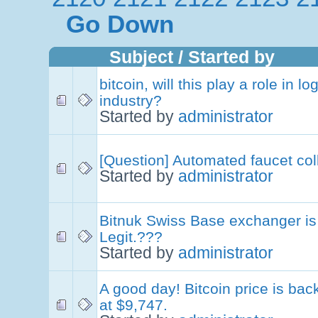
Go Down
Subject
/
Started by
bitcoin, will this play a role in lo
industry?
Started by
administrator
[Question] Automated faucet col
Started by
administrator
Bitnuk Swiss Base exchanger is 
Legit.???
Started by
administrator
A good day! Bitcoin price is bac
at $9,747.