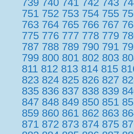
739
740
741
742
743
74
751
752
753
754
755
75
763
764
765
766
767
76
775
776
777
778
779
78
787
788
789
790
791
79
799
800
801
802
803
80
811
812
813
814
815
81
823
824
825
826
827
82
835
836
837
838
839
84
847
848
849
850
851
85
859
860
861
862
863
86
871
872
873
874
875
87