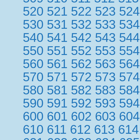
520
521
522
523
524
530
531
532
533
534
540
541
542
543
544
550
551
552
553
554
560
561
562
563
564
570
571
572
573
574
580
581
582
583
584
590
591
592
593
594
600
601
602
603
604
610
611
612
613
614