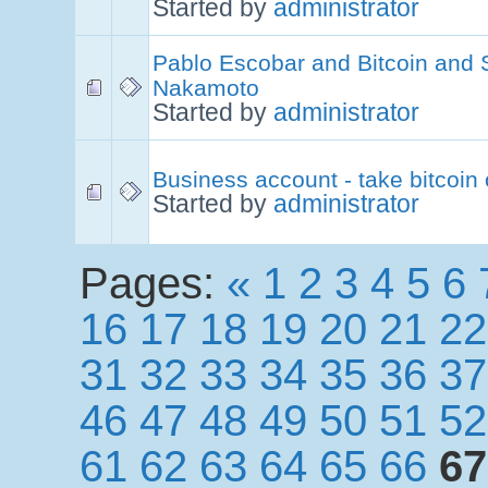
Started by
administrator
Pablo Escobar and Bitcoin and 
Nakamoto
Started by
administrator
Business account - take bitcoin 
Started by
administrator
Pages:
«
1
2
3
4
5
6
16
17
18
19
20
21
22
31
32
33
34
35
36
37
46
47
48
49
50
51
52
61
62
63
64
65
66
67