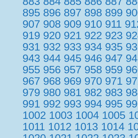
883
884
885
886
887
88
895
896
897
898
899
90
907
908
909
910
911
91
919
920
921
922
923
92
931
932
933
934
935
93
943
944
945
946
947
94
955
956
957
958
959
96
967
968
969
970
971
97
979
980
981
982
983
98
991
992
993
994
995
99
1002
1003
1004
1005
1
1011
1012
1013
1014
1
1020
1021
1022
1023
1