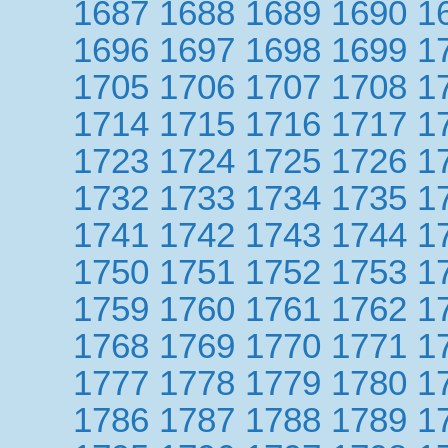
1687
1688
1689
1690
1
1696
1697
1698
1699
1
1705
1706
1707
1708
1
1714
1715
1716
1717
1
1723
1724
1725
1726
1
1732
1733
1734
1735
1
1741
1742
1743
1744
1
1750
1751
1752
1753
1
1759
1760
1761
1762
1
1768
1769
1770
1771
1
1777
1778
1779
1780
1
1786
1787
1788
1789
1