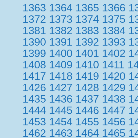
1363
1364
1365
1366
1
1372
1373
1374
1375
1
1381
1382
1383
1384
1
1390
1391
1392
1393
1
1399
1400
1401
1402
1
1408
1409
1410
1411
1
1417
1418
1419
1420
1
1426
1427
1428
1429
1
1435
1436
1437
1438
1
1444
1445
1446
1447
1
1453
1454
1455
1456
1
1462
1463
1464
1465
1