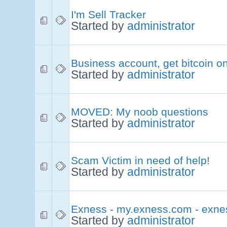
I'm Sell Tracker
Started by
administrator
Business account, get bitcoin on
Started by
administrator
MOVED: My noob questions
Started by
administrator
Scam Victim in need of help!
Started by
administrator
Exness - my.exness.com - exn
Started by
administrator