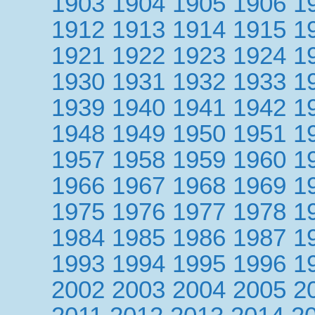
1903
1904
1905
1906
1
1912
1913
1914
1915
1
1921
1922
1923
1924
1
1930
1931
1932
1933
1
1939
1940
1941
1942
1
1948
1949
1950
1951
1
1957
1958
1959
1960
1
1966
1967
1968
1969
1
1975
1976
1977
1978
1
1984
1985
1986
1987
1
1993
1994
1995
1996
1
2002
2003
2004
2005
2