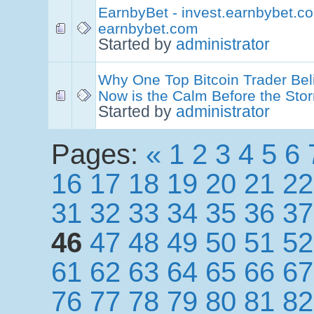
EarnbyBet - invest.earnbybet.c
earnbybet.com
Started by
administrator
Why One Top Bitcoin Trader Bel
Now is the Calm Before the Stor
Started by
administrator
Pages:
«
1
2
3
4
5
6
16
17
18
19
20
21
22
31
32
33
34
35
36
37
46
47
48
49
50
51
52
61
62
63
64
65
66
67
76
77
78
79
80
81
82