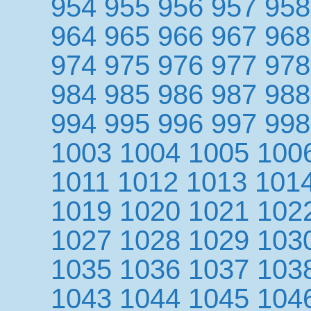
954
955
956
957
958
964
965
966
967
968
974
975
976
977
978
984
985
986
987
988
994
995
996
997
998
1003
1004
1005
100
1011
1012
1013
101
1019
1020
1021
102
1027
1028
1029
103
1035
1036
1037
103
1043
1044
1045
104