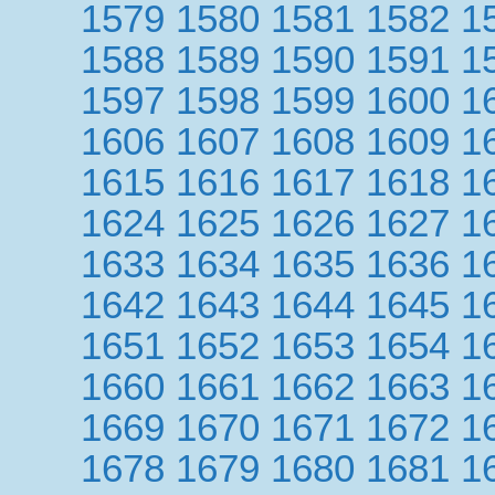
1579
1580
1581
1582
1
1588
1589
1590
1591
1
1597
1598
1599
1600
1
1606
1607
1608
1609
1
1615
1616
1617
1618
1
1624
1625
1626
1627
1
1633
1634
1635
1636
1
1642
1643
1644
1645
1
1651
1652
1653
1654
1
1660
1661
1662
1663
1
1669
1670
1671
1672
1
1678
1679
1680
1681
1