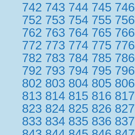
742
743
744
745
746
752
753
754
755
756
762
763
764
765
766
772
773
774
775
776
782
783
784
785
786
792
793
794
795
796
802
803
804
805
806
813
814
815
816
817
823
824
825
826
827
833
834
835
836
837
843
844
845
846
847