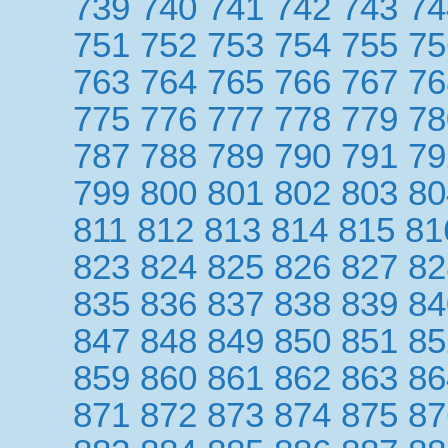
739
740
741
742
743
74
751
752
753
754
755
75
763
764
765
766
767
76
775
776
777
778
779
78
787
788
789
790
791
79
799
800
801
802
803
80
811
812
813
814
815
81
823
824
825
826
827
82
835
836
837
838
839
84
847
848
849
850
851
85
859
860
861
862
863
86
871
872
873
874
875
87