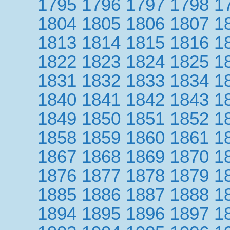
1795
1796
1797
1798
1
1804
1805
1806
1807
1
1813
1814
1815
1816
1
1822
1823
1824
1825
1
1831
1832
1833
1834
1
1840
1841
1842
1843
1
1849
1850
1851
1852
1
1858
1859
1860
1861
1
1867
1868
1869
1870
1
1876
1877
1878
1879
1
1885
1886
1887
1888
1
1894
1895
1896
1897
1