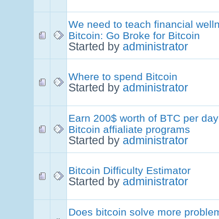
We need to teach financial well
Bitcoin: Go Broke for Bitcoin
Started by
administrator
Where to spend Bitcoin
Started by
administrator
Earn 200$ worth of BTC per day
Bitcoin affialiate programs
Started by
administrator
Bitcoin Difficulty Estimator
Started by
administrator
Does bitcoin solve more proble