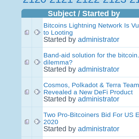
Subject
/
Started by
Bitcoins Lightning Network Is V
to Looting
Started by
administrator
Band-aid solution for the bitcoin
dilemma?
Started by
administrator
Cosmos, Polkadot & Terra Tea
Revealed a New DeFi Product
Started by
administrator
Two Pro-Bitcoiners Bid For US E
2020
Started by
administrator