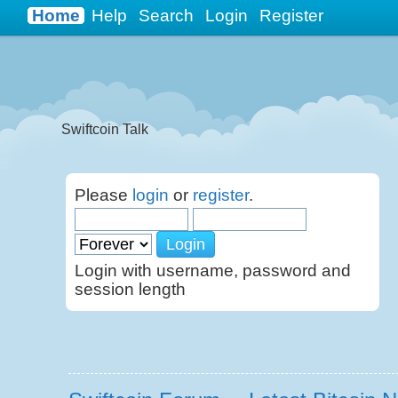
Casino Sites Not On Gamstop
Non Gamstop Casinos UK
Home
Help
Search
Login
Register
B
Swiftcoin Talk
Please
login
or
register
.
Login with username, password and
session length