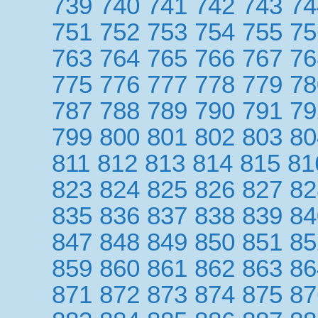
739
740
741
742
743
74
751
752
753
754
755
75
763
764
765
766
767
76
775
776
777
778
779
78
787
788
789
790
791
79
799
800
801
802
803
80
811
812
813
814
815
81
823
824
825
826
827
82
835
836
837
838
839
84
847
848
849
850
851
85
859
860
861
862
863
86
871
872
873
874
875
87