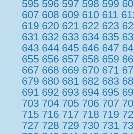
595
596
597
598
599
60
607
608
609
610
611
61
619
620
621
622
623
62
631
632
633
634
635
63
643
644
645
646
647
64
655
656
657
658
659
66
667
668
669
670
671
67
679
680
681
682
683
68
691
692
693
694
695
69
703
704
705
706
707
70
715
716
717
718
719
72
727
728
729
730
731
73