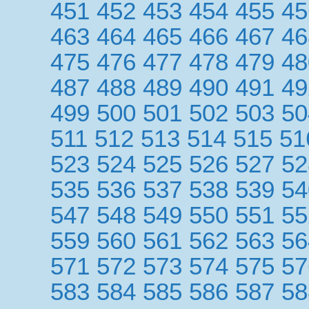
451
452
453
454
455
45
463
464
465
466
467
46
475
476
477
478
479
48
487
488
489
490
491
49
499
500
501
502
503
50
511
512
513
514
515
51
523
524
525
526
527
52
535
536
537
538
539
54
547
548
549
550
551
55
559
560
561
562
563
56
571
572
573
574
575
57
583
584
585
586
587
58