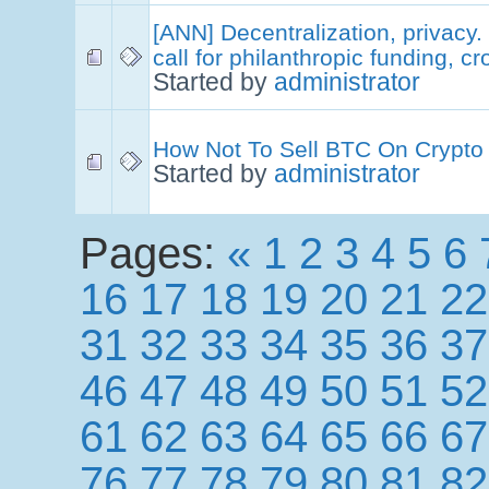
[ANN] Decentralization, privacy.
call for philanthropic funding, cr
Started by
administrator
How Not To Sell BTC On Crypto
Started by
administrator
Pages:
«
1
2
3
4
5
6
16
17
18
19
20
21
22
31
32
33
34
35
36
37
46
47
48
49
50
51
52
61
62
63
64
65
66
67
76
77
78
79
80
81
82