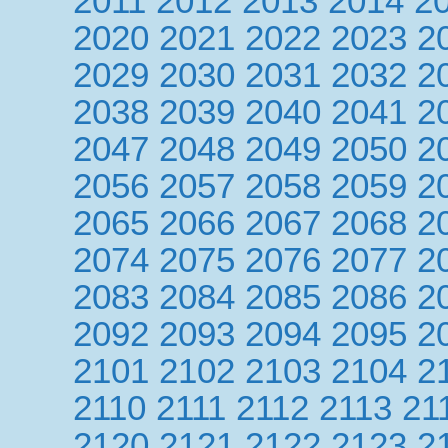
2011
2012
2013
2014
2
2020
2021
2022
2023
2
2029
2030
2031
2032
2
2038
2039
2040
2041
2
2047
2048
2049
2050
2
2056
2057
2058
2059
2
2065
2066
2067
2068
2
2074
2075
2076
2077
2
2083
2084
2085
2086
2
2092
2093
2094
2095
2
2101
2102
2103
2104
2
2110
2111
2112
2113
21
2120
2121
2122
2123
2