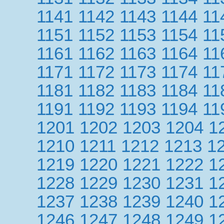
1141
1142
1143
1144
11
1151
1152
1153
1154
11
1161
1162
1163
1164
11
1171
1172
1173
1174
11
1181
1182
1183
1184
11
1191
1192
1193
1194
11
1201
1202
1203
1204
1
1210
1211
1212
1213
1
1219
1220
1221
1222
1
1228
1229
1230
1231
1
1237
1238
1239
1240
1
1246
1247
1248
1249
1