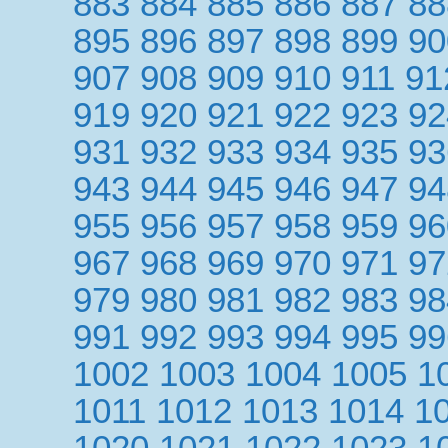
883
884
885
886
887
88
895
896
897
898
899
90
907
908
909
910
911
91
919
920
921
922
923
92
931
932
933
934
935
93
943
944
945
946
947
94
955
956
957
958
959
96
967
968
969
970
971
97
979
980
981
982
983
98
991
992
993
994
995
99
1002
1003
1004
1005
1
1011
1012
1013
1014
1
1020
1021
1022
1023
1