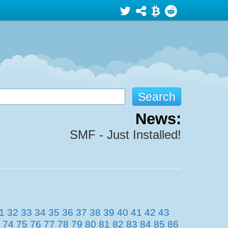
 Not On Gamstop
Migliori Bonus Casino
News:
SMF - Just Installed!
1
32
33
34
35
36
37
38
39
40
41
42
43
74
75
76
77
78
79
80
81
82
83
84
85
86