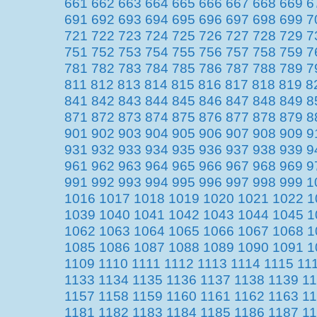
661
662
663
664
665
666
667
668
669
6
691
692
693
694
695
696
697
698
699
7
721
722
723
724
725
726
727
728
729
7
751
752
753
754
755
756
757
758
759
7
781
782
783
784
785
786
787
788
789
7
811
812
813
814
815
816
817
818
819
8
841
842
843
844
845
846
847
848
849
8
871
872
873
874
875
876
877
878
879
8
901
902
903
904
905
906
907
908
909
9
931
932
933
934
935
936
937
938
939
9
961
962
963
964
965
966
967
968
969
9
991
992
993
994
995
996
997
998
999
1
1016
1017
1018
1019
1020
1021
1022
1
1039
1040
1041
1042
1043
1044
1045
1
1062
1063
1064
1065
1066
1067
1068
1
1085
1086
1087
1088
1089
1090
1091
1
1109
1110
1111
1112
1113
1114
1115
11
1133
1134
1135
1136
1137
1138
1139
1
1157
1158
1159
1160
1161
1162
1163
1
1181
1182
1183
1184
1185
1186
1187
1