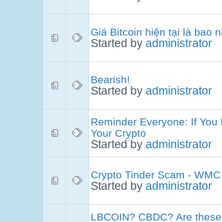
Giá Bitcoin hiện tại là bao 
Started by
administrator
Bearish!
Started by
administrator
Reminder Everyone: If You 
Your Crypto
Started by
administrator
Crypto Tinder Scam - WMC
Started by
administrator
LBCOIN? CBDC? Are these r