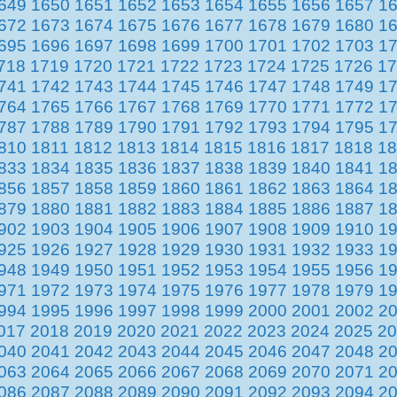
649
1650
1651
1652
1653
1654
1655
1656
1657
1
672
1673
1674
1675
1676
1677
1678
1679
1680
1
695
1696
1697
1698
1699
1700
1701
1702
1703
1
718
1719
1720
1721
1722
1723
1724
1725
1726
17
741
1742
1743
1744
1745
1746
1747
1748
1749
1
764
1765
1766
1767
1768
1769
1770
1771
1772
1
787
1788
1789
1790
1791
1792
1793
1794
1795
1
810
1811
1812
1813
1814
1815
1816
1817
1818
18
833
1834
1835
1836
1837
1838
1839
1840
1841
1
856
1857
1858
1859
1860
1861
1862
1863
1864
1
879
1880
1881
1882
1883
1884
1885
1886
1887
1
902
1903
1904
1905
1906
1907
1908
1909
1910
1
925
1926
1927
1928
1929
1930
1931
1932
1933
1
948
1949
1950
1951
1952
1953
1954
1955
1956
1
971
1972
1973
1974
1975
1976
1977
1978
1979
1
994
1995
1996
1997
1998
1999
2000
2001
2002
2
017
2018
2019
2020
2021
2022
2023
2024
2025
20
040
2041
2042
2043
2044
2045
2046
2047
2048
2
063
2064
2065
2066
2067
2068
2069
2070
2071
2
086
2087
2088
2089
2090
2091
2092
2093
2094
2