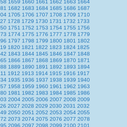
658
1659
1660
1661
1662
1663
1664
681
1682
1683
1684
1685
1686
1687
704
1705
1706
1707
1708
1709
1710
27
1728
1729
1730
1731
1732
1733
750
1751
1752
1753
1754
1755
1756
773
1774
1775
1776
1777
1778
1779
796
1797
1798
1799
1800
1801
1802
19
1820
1821
1822
1823
1824
1825
842
1843
1844
1845
1846
1847
1848
865
1866
1867
1868
1869
1870
1871
888
1889
1890
1891
1892
1893
1894
911
1912
1913
1914
1915
1916
1917
934
1935
1936
1937
1938
1939
1940
957
1958
1959
1960
1961
1962
1963
980
1981
1982
1983
1984
1985
1986
003
2004
2005
2006
2007
2008
2009
26
2027
2028
2029
2030
2031
2032
049
2050
2051
2052
2053
2054
2055
072
2073
2074
2075
2076
2077
2078
095
2096
2097
2098
2099
2100
2101