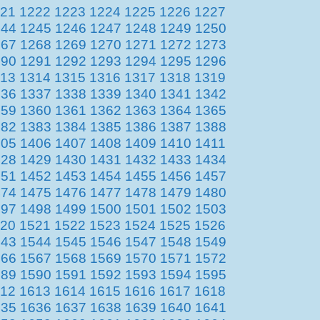
21
1222
1223
1224
1225
1226
1227
244
1245
1246
1247
1248
1249
1250
267
1268
1269
1270
1271
1272
1273
290
1291
1292
1293
1294
1295
1296
13
1314
1315
1316
1317
1318
1319
336
1337
1338
1339
1340
1341
1342
359
1360
1361
1362
1363
1364
1365
382
1383
1384
1385
1386
1387
1388
405
1406
1407
1408
1409
1410
1411
428
1429
1430
1431
1432
1433
1434
451
1452
1453
1454
1455
1456
1457
474
1475
1476
1477
1478
1479
1480
497
1498
1499
1500
1501
1502
1503
20
1521
1522
1523
1524
1525
1526
543
1544
1545
1546
1547
1548
1549
566
1567
1568
1569
1570
1571
1572
589
1590
1591
1592
1593
1594
1595
12
1613
1614
1615
1616
1617
1618
635
1636
1637
1638
1639
1640
1641