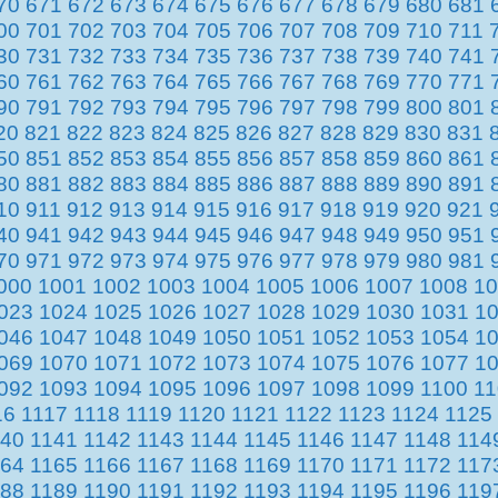
70
671
672
673
674
675
676
677
678
679
680
681
00
701
702
703
704
705
706
707
708
709
710
711
30
731
732
733
734
735
736
737
738
739
740
741
60
761
762
763
764
765
766
767
768
769
770
771
90
791
792
793
794
795
796
797
798
799
800
801
20
821
822
823
824
825
826
827
828
829
830
831
50
851
852
853
854
855
856
857
858
859
860
861
80
881
882
883
884
885
886
887
888
889
890
891
10
911
912
913
914
915
916
917
918
919
920
921
40
941
942
943
944
945
946
947
948
949
950
951
70
971
972
973
974
975
976
977
978
979
980
981
000
1001
1002
1003
1004
1005
1006
1007
1008
10
023
1024
1025
1026
1027
1028
1029
1030
1031
1
046
1047
1048
1049
1050
1051
1052
1053
1054
1
069
1070
1071
1072
1073
1074
1075
1076
1077
1
092
1093
1094
1095
1096
1097
1098
1099
1100
11
16
1117
1118
1119
1120
1121
1122
1123
1124
1125
140
1141
1142
1143
1144
1145
1146
1147
1148
114
164
1165
1166
1167
1168
1169
1170
1171
1172
117
188
1189
1190
1191
1192
1193
1194
1195
1196
119