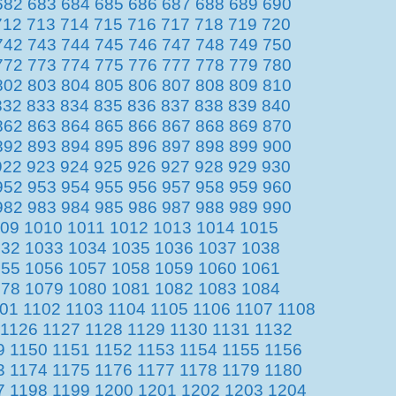
682
683
684
685
686
687
688
689
690
712
713
714
715
716
717
718
719
720
742
743
744
745
746
747
748
749
750
772
773
774
775
776
777
778
779
780
802
803
804
805
806
807
808
809
810
832
833
834
835
836
837
838
839
840
862
863
864
865
866
867
868
869
870
892
893
894
895
896
897
898
899
900
922
923
924
925
926
927
928
929
930
952
953
954
955
956
957
958
959
960
982
983
984
985
986
987
988
989
990
09
1010
1011
1012
1013
1014
1015
032
1033
1034
1035
1036
1037
1038
055
1056
1057
1058
1059
1060
1061
078
1079
1080
1081
1082
1083
1084
01
1102
1103
1104
1105
1106
1107
1108
1126
1127
1128
1129
1130
1131
1132
9
1150
1151
1152
1153
1154
1155
1156
3
1174
1175
1176
1177
1178
1179
1180
7
1198
1199
1200
1201
1202
1203
1204