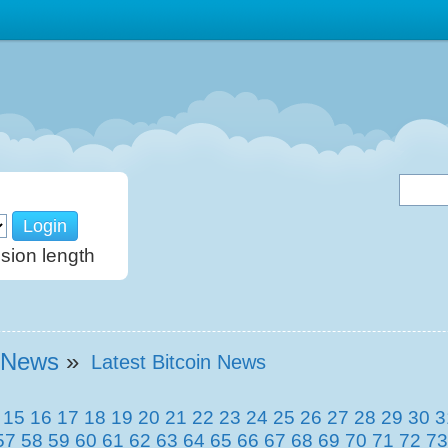
stop Casinos UK
Best UK Non Gamstop Casinos
Casinos
sion length
n News
»
Latest Bitcoin News
15
16
17
18
19
20
21
22
23
24
25
26
27
28
29
30
3
57
58
59
60
61
62
63
64
65
66
67
68
69
70
71
72
73