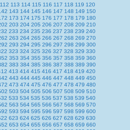
112
113
114
115
116
117
118
119
120
142
143
144
145
146
147
148
149
150
172
173
174
175
176
177
178
179
180
202
203
204
205
206
207
208
209
210
232
233
234
235
236
237
238
239
240
262
263
264
265
266
267
268
269
270
292
293
294
295
296
297
298
299
300
322
323
324
325
326
327
328
329
330
352
353
354
355
356
357
358
359
360
382
383
384
385
386
387
388
389
390
412
413
414
415
416
417
418
419
420
442
443
444
445
446
447
448
449
450
472
473
474
475
476
477
478
479
480
502
503
504
505
506
507
508
509
510
532
533
534
535
536
537
538
539
540
562
563
564
565
566
567
568
569
570
592
593
594
595
596
597
598
599
600
622
623
624
625
626
627
628
629
630
652
653
654
655
656
657
658
659
660