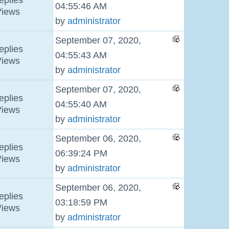
04:55:46 AM
Views
by
administrator
September 07, 2020,
eplies
04:55:43 AM
Views
by
administrator
September 07, 2020,
eplies
04:55:40 AM
Views
by
administrator
September 06, 2020,
eplies
06:39:24 PM
Views
by
administrator
September 06, 2020,
eplies
03:18:59 PM
Views
by
administrator