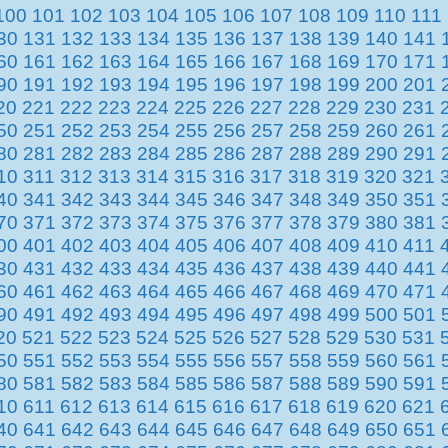
100
101
102
103
104
105
106
107
108
109
110
111
30
131
132
133
134
135
136
137
138
139
140
141
60
161
162
163
164
165
166
167
168
169
170
171
90
191
192
193
194
195
196
197
198
199
200
201
20
221
222
223
224
225
226
227
228
229
230
231
50
251
252
253
254
255
256
257
258
259
260
261
80
281
282
283
284
285
286
287
288
289
290
291
10
311
312
313
314
315
316
317
318
319
320
321
40
341
342
343
344
345
346
347
348
349
350
351
70
371
372
373
374
375
376
377
378
379
380
381
00
401
402
403
404
405
406
407
408
409
410
411
30
431
432
433
434
435
436
437
438
439
440
441
60
461
462
463
464
465
466
467
468
469
470
471
90
491
492
493
494
495
496
497
498
499
500
501
20
521
522
523
524
525
526
527
528
529
530
531
50
551
552
553
554
555
556
557
558
559
560
561
80
581
582
583
584
585
586
587
588
589
590
591
10
611
612
613
614
615
616
617
618
619
620
621
40
641
642
643
644
645
646
647
648
649
650
651