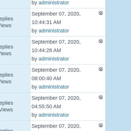
by
administrator
September 07, 2020,
eplies
10:44:31 AM
Views
by
administrator
September 07, 2020,
eplies
10:44:28 AM
Views
by
administrator
September 07, 2020,
eplies
08:00:40 AM
Views
by
administrator
September 07, 2020,
eplies
04:55:50 AM
Views
by
administrator
September 07, 2020,
eplies