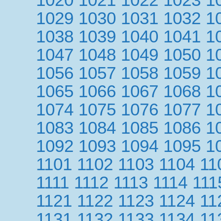
1029
1030
1031
1032
1
1038
1039
1040
1041
1
1047
1048
1049
1050
1
1056
1057
1058
1059
1
1065
1066
1067
1068
1
1074
1075
1076
1077
1
1083
1084
1085
1086
1
1092
1093
1094
1095
1
1101
1102
1103
1104
11
1111
1112
1113
1114
111
1121
1122
1123
1124
11
1131
1132
1133
1134
11