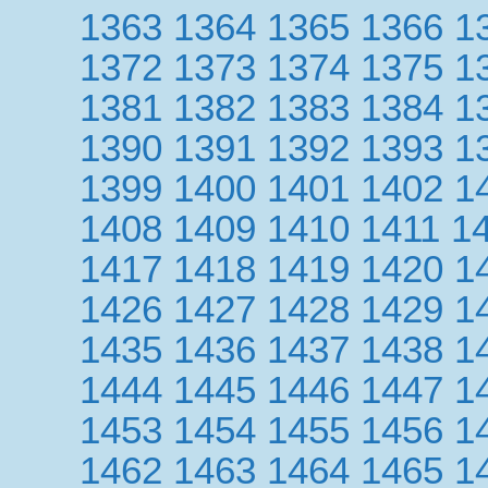
1363
1364
1365
1366
1
1372
1373
1374
1375
1
1381
1382
1383
1384
1
1390
1391
1392
1393
1
1399
1400
1401
1402
1
1408
1409
1410
1411
1
1417
1418
1419
1420
1
1426
1427
1428
1429
1
1435
1436
1437
1438
1
1444
1445
1446
1447
1
1453
1454
1455
1456
1
1462
1463
1464
1465
1