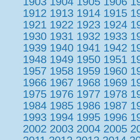
1903
1904
1905
1906
1
1912
1913
1914
1915
1
1921
1922
1923
1924
1
1930
1931
1932
1933
1
1939
1940
1941
1942
1
1948
1949
1950
1951
1
1957
1958
1959
1960
1
1966
1967
1968
1969
1
1975
1976
1977
1978
1
1984
1985
1986
1987
1
1993
1994
1995
1996
1
2002
2003
2004
2005
2