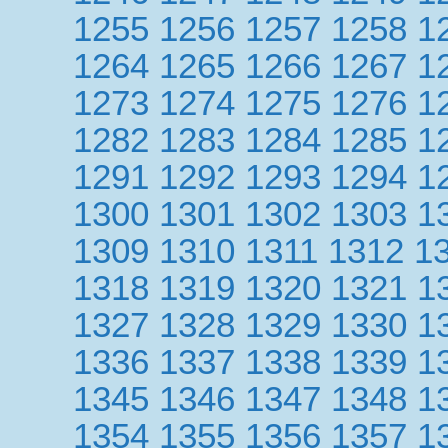
1255
1256
1257
1258
1
1264
1265
1266
1267
1
1273
1274
1275
1276
1
1282
1283
1284
1285
1
1291
1292
1293
1294
1
1300
1301
1302
1303
1
1309
1310
1311
1312
1
1318
1319
1320
1321
1
1327
1328
1329
1330
1
1336
1337
1338
1339
1
1345
1346
1347
1348
1
1354
1355
1356
1357
1