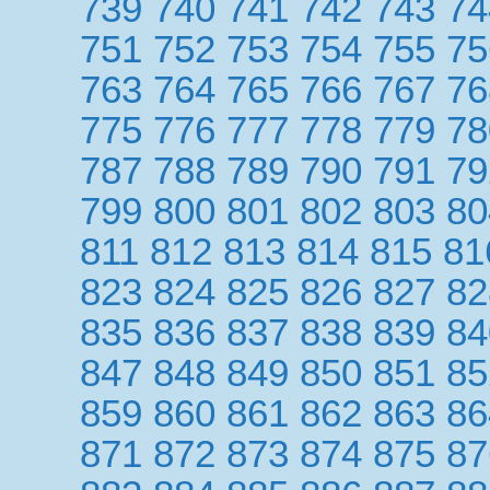
739
740
741
742
743
74
751
752
753
754
755
75
763
764
765
766
767
76
775
776
777
778
779
78
787
788
789
790
791
79
799
800
801
802
803
80
811
812
813
814
815
81
823
824
825
826
827
82
835
836
837
838
839
84
847
848
849
850
851
85
859
860
861
862
863
86
871
872
873
874
875
87