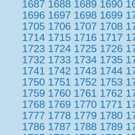
1687
1688
1689
1690
1
1696
1697
1698
1699
1
1705
1706
1707
1708
1
1714
1715
1716
1717
1
1723
1724
1725
1726
1
1732
1733
1734
1735
1
1741
1742
1743
1744
1
1750
1751
1752
1753
1
1759
1760
1761
1762
1
1768
1769
1770
1771
1
1777
1778
1779
1780
1
1786
1787
1788
1789
1