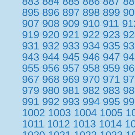
883
884
885
886
887
88
895
896
897
898
899
90
907
908
909
910
911
91
919
920
921
922
923
92
931
932
933
934
935
93
943
944
945
946
947
94
955
956
957
958
959
96
967
968
969
970
971
97
979
980
981
982
983
98
991
992
993
994
995
99
1002
1003
1004
1005
1
1011
1012
1013
1014
1
1020
1021
1022
1023
1