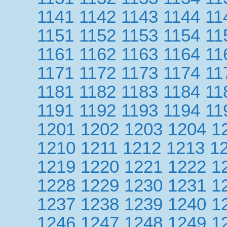
1141
1142
1143
1144
11
1151
1152
1153
1154
11
1161
1162
1163
1164
11
1171
1172
1173
1174
11
1181
1182
1183
1184
11
1191
1192
1193
1194
11
1201
1202
1203
1204
1
1210
1211
1212
1213
1
1219
1220
1221
1222
1
1228
1229
1230
1231
1
1237
1238
1239
1240
1
1246
1247
1248
1249
1