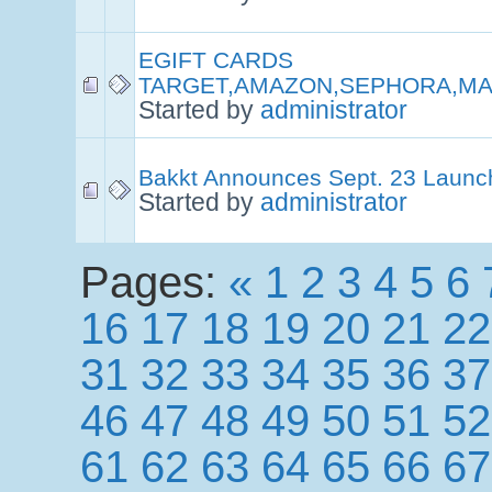
EGIFT CARDS
TARGET,AMAZON,SEPHORA,MA
Started by
administrator
Bakkt Announces Sept. 23 Launch
Started by
administrator
Pages:
«
1
2
3
4
5
6
16
17
18
19
20
21
22
31
32
33
34
35
36
37
46
47
48
49
50
51
52
61
62
63
64
65
66
67