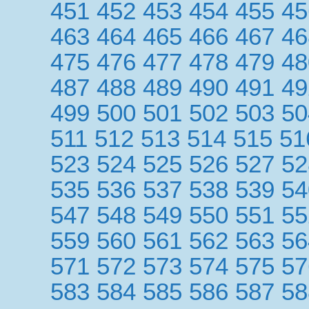
451
452
453
454
455
45
463
464
465
466
467
46
475
476
477
478
479
48
487
488
489
490
491
49
499
500
501
502
503
50
511
512
513
514
515
51
523
524
525
526
527
52
535
536
537
538
539
54
547
548
549
550
551
55
559
560
561
562
563
56
571
572
573
574
575
57
583
584
585
586
587
58