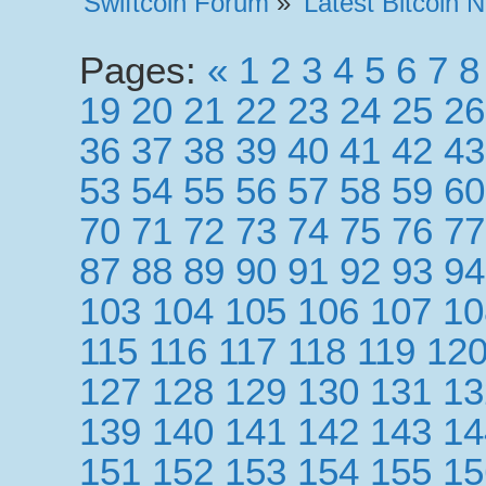
Swiftcoin Forum
»
Latest Bitcoin 
Pages:
«
1
2
3
4
5
6
7
8
19
20
21
22
23
24
25
26
36
37
38
39
40
41
42
43
53
54
55
56
57
58
59
60
70
71
72
73
74
75
76
77
87
88
89
90
91
92
93
94
103
104
105
106
107
10
115
116
117
118
119
12
127
128
129
130
131
13
139
140
141
142
143
14
151
152
153
154
155
15