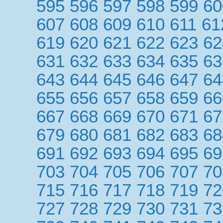
595
596
597
598
599
60
607
608
609
610
611
61
619
620
621
622
623
62
631
632
633
634
635
63
643
644
645
646
647
64
655
656
657
658
659
66
667
668
669
670
671
67
679
680
681
682
683
68
691
692
693
694
695
69
703
704
705
706
707
70
715
716
717
718
719
72
727
728
729
730
731
73