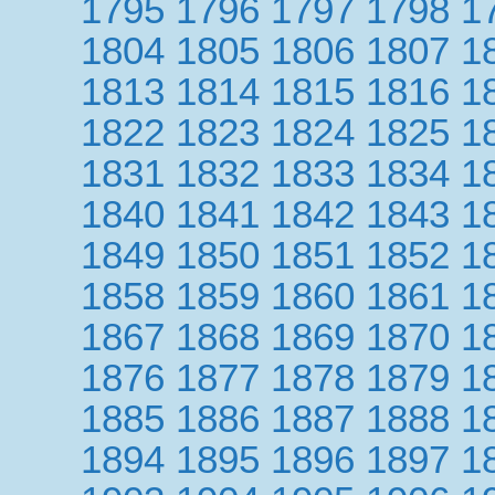
1795
1796
1797
1798
1
1804
1805
1806
1807
1
1813
1814
1815
1816
1
1822
1823
1824
1825
1
1831
1832
1833
1834
1
1840
1841
1842
1843
1
1849
1850
1851
1852
1
1858
1859
1860
1861
1
1867
1868
1869
1870
1
1876
1877
1878
1879
1
1885
1886
1887
1888
1
1894
1895
1896
1897
1