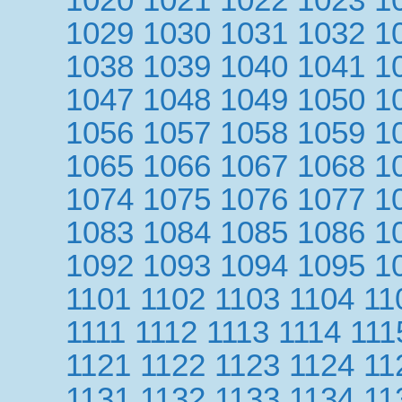
1029
1030
1031
1032
1
1038
1039
1040
1041
1
1047
1048
1049
1050
1
1056
1057
1058
1059
1
1065
1066
1067
1068
1
1074
1075
1076
1077
1
1083
1084
1085
1086
1
1092
1093
1094
1095
1
1101
1102
1103
1104
11
1111
1112
1113
1114
111
1121
1122
1123
1124
11
1131
1132
1133
1134
11