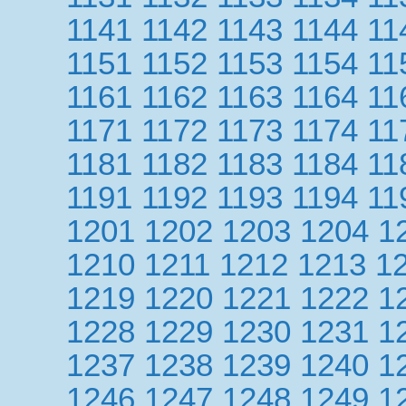
1141
1142
1143
1144
11
1151
1152
1153
1154
11
1161
1162
1163
1164
11
1171
1172
1173
1174
11
1181
1182
1183
1184
11
1191
1192
1193
1194
11
1201
1202
1203
1204
1
1210
1211
1212
1213
1
1219
1220
1221
1222
1
1228
1229
1230
1231
1
1237
1238
1239
1240
1
1246
1247
1248
1249
1