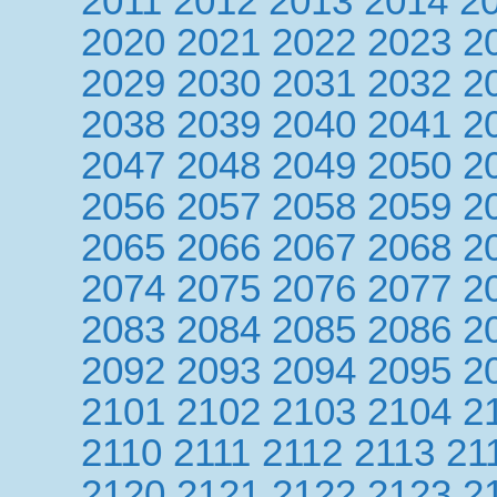
2011
2012
2013
2014
2
2020
2021
2022
2023
2
2029
2030
2031
2032
2
2038
2039
2040
2041
2
2047
2048
2049
2050
2
2056
2057
2058
2059
2
2065
2066
2067
2068
2
2074
2075
2076
2077
2
2083
2084
2085
2086
2
2092
2093
2094
2095
2
2101
2102
2103
2104
2
2110
2111
2112
2113
21
2120
2121
2122
2123
2