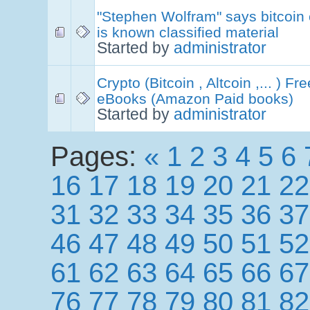
"Stephen Wolfram" says bitcoin 
is known classified material
Started by
administrator
Crypto (Bitcoin , Altcoin ,... ) Fre
eBooks (Amazon Paid books)
Started by
administrator
Pages:
«
1
2
3
4
5
6
16
17
18
19
20
21
22
31
32
33
34
35
36
37
46
47
48
49
50
51
52
61
62
63
64
65
66
67
76
77
78
79
80
81
82