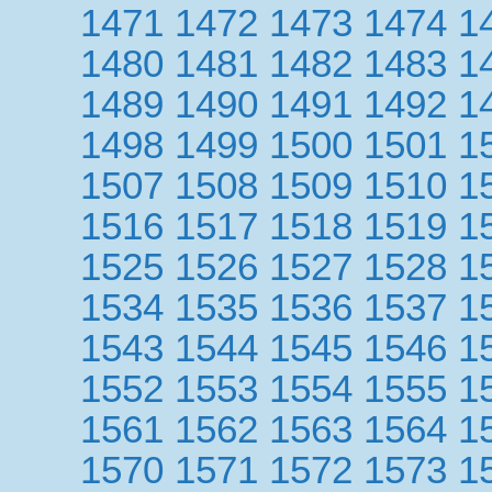
1471
1472
1473
1474
1
1480
1481
1482
1483
1
1489
1490
1491
1492
1
1498
1499
1500
1501
1
1507
1508
1509
1510
1
1516
1517
1518
1519
1
1525
1526
1527
1528
1
1534
1535
1536
1537
1
1543
1544
1545
1546
1
1552
1553
1554
1555
1
1561
1562
1563
1564
1
1570
1571
1572
1573
1