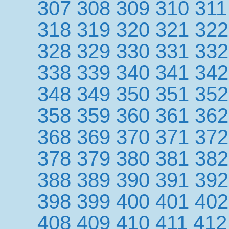
307
308
309
310
311
318
319
320
321
322
328
329
330
331
332
338
339
340
341
342
348
349
350
351
352
358
359
360
361
362
368
369
370
371
372
378
379
380
381
382
388
389
390
391
392
398
399
400
401
402
408
409
410
411
412