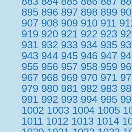
883
884
885
886
887
88
895
896
897
898
899
90
907
908
909
910
911
91
919
920
921
922
923
92
931
932
933
934
935
93
943
944
945
946
947
94
955
956
957
958
959
96
967
968
969
970
971
97
979
980
981
982
983
98
991
992
993
994
995
99
1002
1003
1004
1005
1
1011
1012
1013
1014
1
1020
1021
1022
1023
1