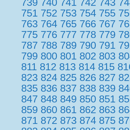
739
740
741
742
743
74
751
752
753
754
755
75
763
764
765
766
767
76
775
776
777
778
779
78
787
788
789
790
791
79
799
800
801
802
803
80
811
812
813
814
815
81
823
824
825
826
827
82
835
836
837
838
839
84
847
848
849
850
851
85
859
860
861
862
863
86
871
872
873
874
875
87