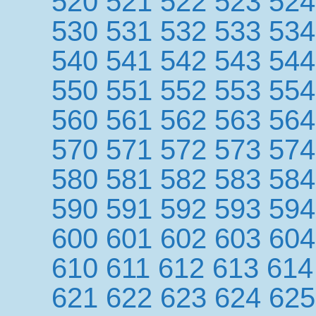
520
521
522
523
524
530
531
532
533
534
540
541
542
543
544
550
551
552
553
554
560
561
562
563
564
570
571
572
573
574
580
581
582
583
584
590
591
592
593
594
600
601
602
603
604
610
611
612
613
614
621
622
623
624
625