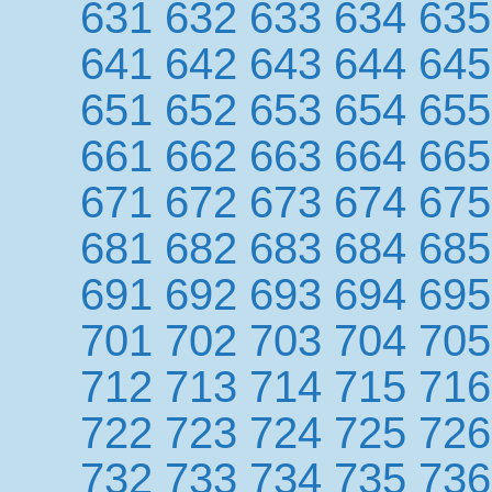
631
632
633
634
635
641
642
643
644
645
651
652
653
654
655
661
662
663
664
665
671
672
673
674
675
681
682
683
684
685
691
692
693
694
695
701
702
703
704
705
712
713
714
715
716
722
723
724
725
726
732
733
734
735
736