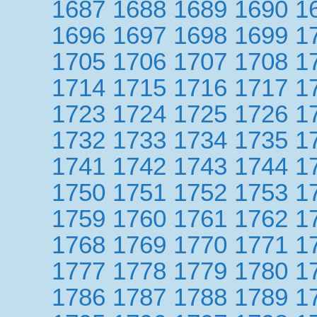
1687
1688
1689
1690
1
1696
1697
1698
1699
1
1705
1706
1707
1708
1
1714
1715
1716
1717
1
1723
1724
1725
1726
1
1732
1733
1734
1735
1
1741
1742
1743
1744
1
1750
1751
1752
1753
1
1759
1760
1761
1762
1
1768
1769
1770
1771
1
1777
1778
1779
1780
1
1786
1787
1788
1789
1