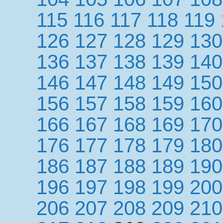
115
116
117
118
119
126
127
128
129
130
136
137
138
139
140
146
147
148
149
150
156
157
158
159
160
166
167
168
169
170
176
177
178
179
180
186
187
188
189
190
196
197
198
199
200
206
207
208
209
210