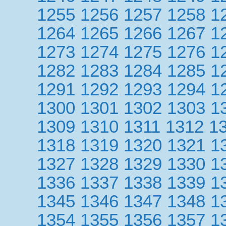
1255
1256
1257
1258
1
1264
1265
1266
1267
1
1273
1274
1275
1276
1
1282
1283
1284
1285
1
1291
1292
1293
1294
1
1300
1301
1302
1303
1
1309
1310
1311
1312
1
1318
1319
1320
1321
1
1327
1328
1329
1330
1
1336
1337
1338
1339
1
1345
1346
1347
1348
1
1354
1355
1356
1357
1