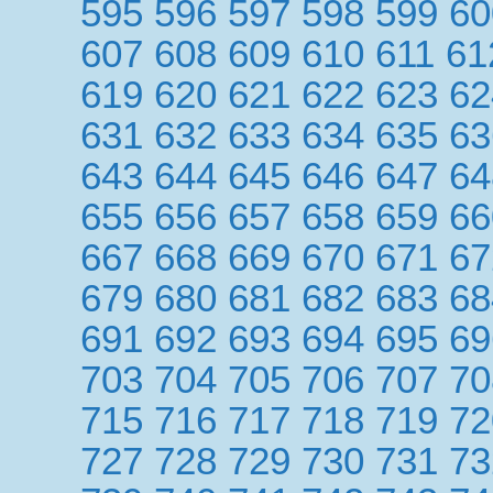
595
596
597
598
599
60
607
608
609
610
611
61
619
620
621
622
623
62
631
632
633
634
635
63
643
644
645
646
647
64
655
656
657
658
659
66
667
668
669
670
671
67
679
680
681
682
683
68
691
692
693
694
695
69
703
704
705
706
707
70
715
716
717
718
719
72
727
728
729
730
731
73