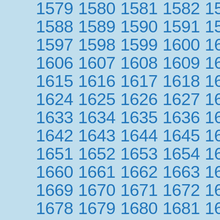
1579
1580
1581
1582
1
1588
1589
1590
1591
1
1597
1598
1599
1600
1
1606
1607
1608
1609
1
1615
1616
1617
1618
1
1624
1625
1626
1627
1
1633
1634
1635
1636
1
1642
1643
1644
1645
1
1651
1652
1653
1654
1
1660
1661
1662
1663
1
1669
1670
1671
1672
1
1678
1679
1680
1681
1