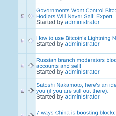
Governments Wont Control Bitco
Hodlers Will Never Sell: Expert
Started by
administrator
How to use Bitcoin's Lightning 
Started by
administrator
Russian branch moderators blo
accounts and sell!
Started by
administrator
Satoshi Nakamoto, here's an ide
you (if you are still out there):
Started by
administrator
7 ways China is boosting block