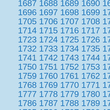
1687
1688
1689
1690
1
1696
1697
1698
1699
1
1705
1706
1707
1708
1
1714
1715
1716
1717
1
1723
1724
1725
1726
1
1732
1733
1734
1735
1
1741
1742
1743
1744
1
1750
1751
1752
1753
1
1759
1760
1761
1762
1
1768
1769
1770
1771
1
1777
1778
1779
1780
1
1786
1787
1788
1789
1