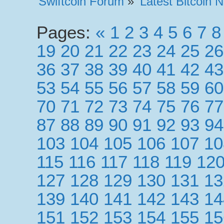
Swiftcoin Forum
»
Latest Bitcoin 
Pages:
«
1
2
3
4
5
6
7
8
19
20
21
22
23
24
25
26
36
37
38
39
40
41
42
43
53
54
55
56
57
58
59
60
70
71
72
73
74
75
76
77
87
88
89
90
91
92
93
94
103
104
105
106
107
10
115
116
117
118
119
12
127
128
129
130
131
13
139
140
141
142
143
14
151
152
153
154
155
15