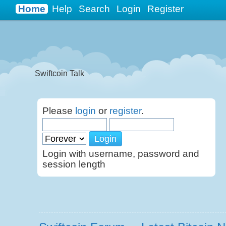
Casino Sites Not On Gamstop
Non Gamstop Casinos UK
Home
Help
Search
Login
Register
B
Swiftcoin Talk
Please
login
or
register
.
Login with username, password and
session length