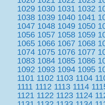
1029
1030
1031
1032
1
1038
1039
1040
1041
1
1047
1048
1049
1050
1
1056
1057
1058
1059
1
1065
1066
1067
1068
1
1074
1075
1076
1077
1
1083
1084
1085
1086
1
1092
1093
1094
1095
1
1101
1102
1103
1104
11
1111
1112
1113
1114
111
1121
1122
1123
1124
11
1131
1132
1133
1134
11