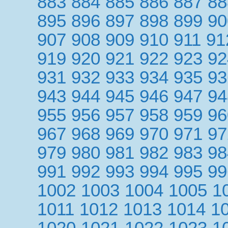
883
884
885
886
887
88
895
896
897
898
899
90
907
908
909
910
911
91
919
920
921
922
923
92
931
932
933
934
935
93
943
944
945
946
947
94
955
956
957
958
959
96
967
968
969
970
971
97
979
980
981
982
983
98
991
992
993
994
995
99
1002
1003
1004
1005
1
1011
1012
1013
1014
1
1020
1021
1022
1023
1