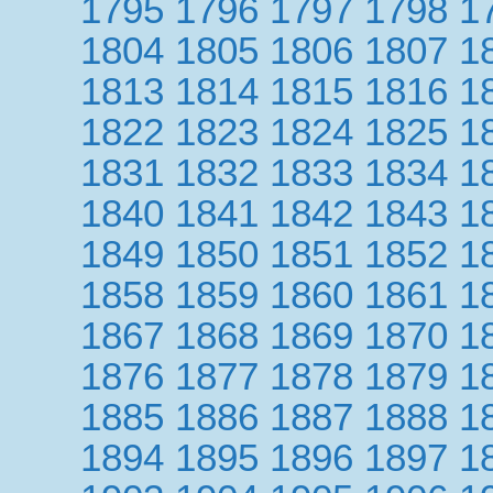
1795
1796
1797
1798
1
1804
1805
1806
1807
1
1813
1814
1815
1816
1
1822
1823
1824
1825
1
1831
1832
1833
1834
1
1840
1841
1842
1843
1
1849
1850
1851
1852
1
1858
1859
1860
1861
1
1867
1868
1869
1870
1
1876
1877
1878
1879
1
1885
1886
1887
1888
1
1894
1895
1896
1897
1