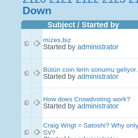
Down
Subject
/
Started by
mizes.biz
Started by
administrator
Bütün coin lerin sonumu geliyor.
Started by
administrator
How does Crowdvoting work?
Started by
administrator
Craig Wrigt = Satoshi? Why only
SV?