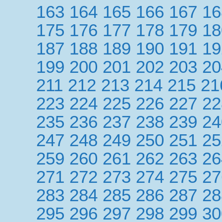
163
164
165
166
167
16
175
176
177
178
179
18
187
188
189
190
191
19
199
200
201
202
203
20
211
212
213
214
215
21
223
224
225
226
227
22
235
236
237
238
239
24
247
248
249
250
251
25
259
260
261
262
263
26
271
272
273
274
275
27
283
284
285
286
287
28
295
296
297
298
299
30