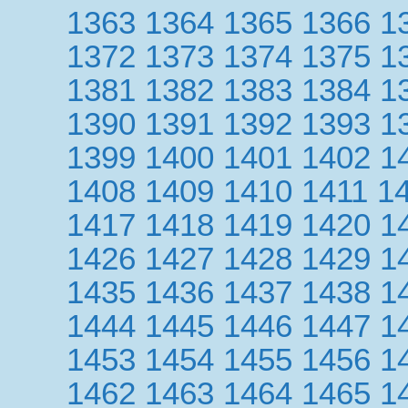
1363
1364
1365
1366
1
1372
1373
1374
1375
1
1381
1382
1383
1384
1
1390
1391
1392
1393
1
1399
1400
1401
1402
1
1408
1409
1410
1411
1
1417
1418
1419
1420
1
1426
1427
1428
1429
1
1435
1436
1437
1438
1
1444
1445
1446
1447
1
1453
1454
1455
1456
1
1462
1463
1464
1465
1