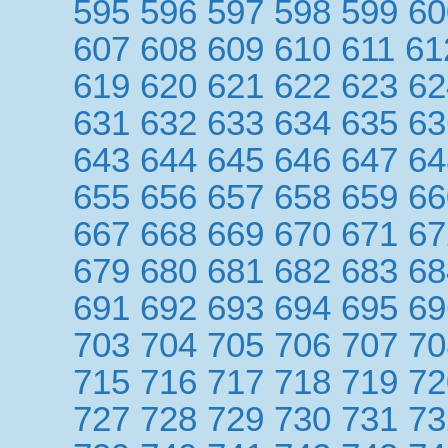
595
596
597
598
599
60
607
608
609
610
611
61
619
620
621
622
623
62
631
632
633
634
635
63
643
644
645
646
647
64
655
656
657
658
659
66
667
668
669
670
671
67
679
680
681
682
683
68
691
692
693
694
695
69
703
704
705
706
707
70
715
716
717
718
719
72
727
728
729
730
731
73