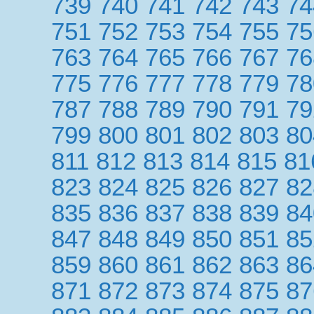
739
740
741
742
743
74
751
752
753
754
755
75
763
764
765
766
767
76
775
776
777
778
779
78
787
788
789
790
791
79
799
800
801
802
803
80
811
812
813
814
815
81
823
824
825
826
827
82
835
836
837
838
839
84
847
848
849
850
851
85
859
860
861
862
863
86
871
872
873
874
875
87