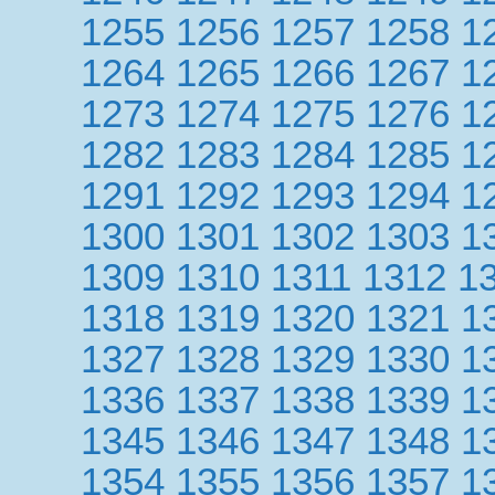
1255
1256
1257
1258
1
1264
1265
1266
1267
1
1273
1274
1275
1276
1
1282
1283
1284
1285
1
1291
1292
1293
1294
1
1300
1301
1302
1303
1
1309
1310
1311
1312
1
1318
1319
1320
1321
1
1327
1328
1329
1330
1
1336
1337
1338
1339
1
1345
1346
1347
1348
1
1354
1355
1356
1357
1