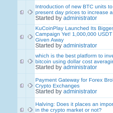
Introduction of new BTC units to 
present day prices to increase 
Started by
administrator
KuCoinPlay Launched Its Bigge
Campaign Yet! 1,000,000 USDT 
Given Away
Started by
administrator
which is the best platform to inv
bitcoin using dollar cost avera
Started by
administrator
Payment Gateway for Forex Bro
Crypto Exchanges
Started by
administrator
Halving: Does it places an impor
in the crypto market or not?