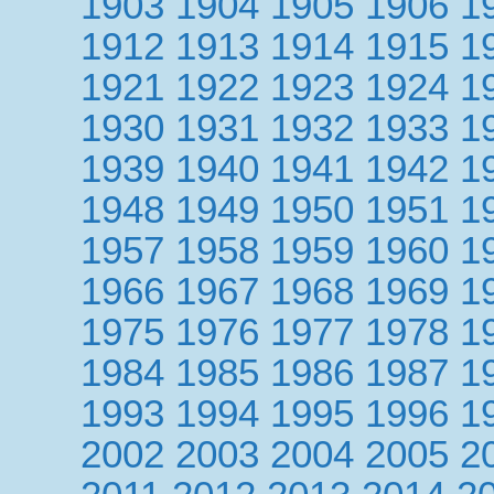
1903
1904
1905
1906
1
1912
1913
1914
1915
1
1921
1922
1923
1924
1
1930
1931
1932
1933
1
1939
1940
1941
1942
1
1948
1949
1950
1951
1
1957
1958
1959
1960
1
1966
1967
1968
1969
1
1975
1976
1977
1978
1
1984
1985
1986
1987
1
1993
1994
1995
1996
1
2002
2003
2004
2005
2