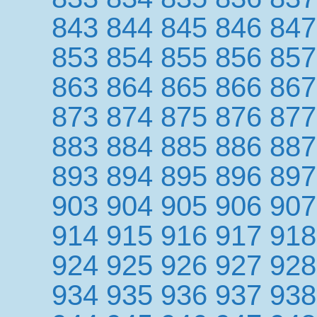
843
844
845
846
847
853
854
855
856
857
863
864
865
866
867
873
874
875
876
877
883
884
885
886
887
893
894
895
896
897
903
904
905
906
907
914
915
916
917
918
924
925
926
927
928
934
935
936
937
938