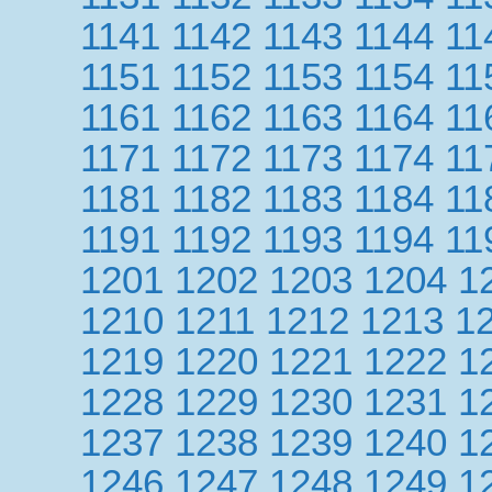
1141
1142
1143
1144
11
1151
1152
1153
1154
11
1161
1162
1163
1164
11
1171
1172
1173
1174
11
1181
1182
1183
1184
11
1191
1192
1193
1194
11
1201
1202
1203
1204
1
1210
1211
1212
1213
1
1219
1220
1221
1222
1
1228
1229
1230
1231
1
1237
1238
1239
1240
1
1246
1247
1248
1249
1