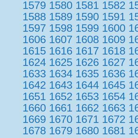
1579
1580
1581
1582
1
1588
1589
1590
1591
1
1597
1598
1599
1600
1
1606
1607
1608
1609
1
1615
1616
1617
1618
1
1624
1625
1626
1627
1
1633
1634
1635
1636
1
1642
1643
1644
1645
1
1651
1652
1653
1654
1
1660
1661
1662
1663
1
1669
1670
1671
1672
1
1678
1679
1680
1681
1