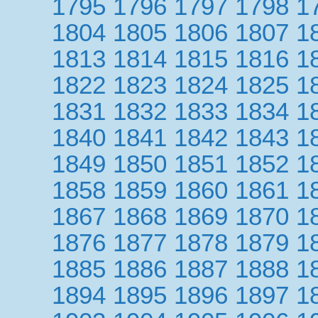
1795
1796
1797
1798
1
1804
1805
1806
1807
1
1813
1814
1815
1816
1
1822
1823
1824
1825
1
1831
1832
1833
1834
1
1840
1841
1842
1843
1
1849
1850
1851
1852
1
1858
1859
1860
1861
1
1867
1868
1869
1870
1
1876
1877
1878
1879
1
1885
1886
1887
1888
1
1894
1895
1896
1897
1