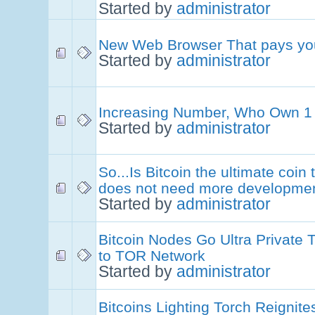
Started by
administrator
New Web Browser That pays you
Started by
administrator
Increasing Number, Who Own 1 
Started by
administrator
So...Is Bitcoin the ultimate coin 
does not need more developme
Started by
administrator
Bitcoin Nodes Go Ultra Private
to TOR Network
Started by
administrator
Bitcoins Lighting Torch Reignit