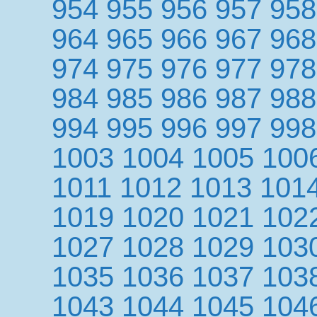
954
955
956
957
958
964
965
966
967
968
974
975
976
977
978
984
985
986
987
988
994
995
996
997
998
1003
1004
1005
100
1011
1012
1013
101
1019
1020
1021
102
1027
1028
1029
103
1035
1036
1037
103
1043
1044
1045
104