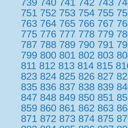
739
740
741
742
743
74
751
752
753
754
755
75
763
764
765
766
767
76
775
776
777
778
779
78
787
788
789
790
791
79
799
800
801
802
803
80
811
812
813
814
815
81
823
824
825
826
827
82
835
836
837
838
839
84
847
848
849
850
851
85
859
860
861
862
863
86
871
872
873
874
875
87