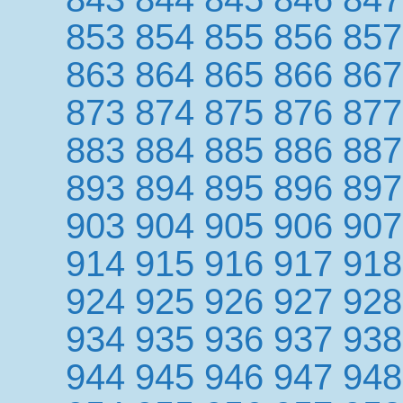
853
854
855
856
857
863
864
865
866
867
873
874
875
876
877
883
884
885
886
887
893
894
895
896
897
903
904
905
906
907
914
915
916
917
918
924
925
926
927
928
934
935
936
937
938
944
945
946
947
948