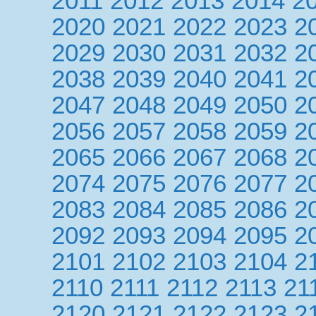
2011
2012
2013
2014
2
2020
2021
2022
2023
2
2029
2030
2031
2032
2
2038
2039
2040
2041
2
2047
2048
2049
2050
2
2056
2057
2058
2059
2
2065
2066
2067
2068
2
2074
2075
2076
2077
2
2083
2084
2085
2086
2
2092
2093
2094
2095
2
2101
2102
2103
2104
2
2110
2111
2112
2113
21
2120
2121
2122
2123
2