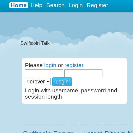
Casino Sites Not On Gamstop
Non Gamstop Casinos UK
Home
Help
Search
Login
Register
B
Swiftcoin Talk
Please
login
or
register
.
Login with username, password and
session length