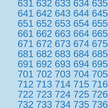
631
632
633
634
635
641
642
643
644
645
651
652
653
654
655
661
662
663
664
665
671
672
673
674
675
681
682
683
684
685
691
692
693
694
695
701
702
703
704
705
712
713
714
715
716
722
723
724
725
726
732
733
734
735
736