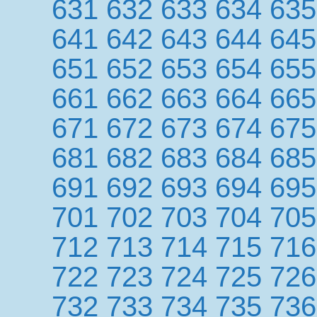
631
632
633
634
635
641
642
643
644
645
651
652
653
654
655
661
662
663
664
665
671
672
673
674
675
681
682
683
684
685
691
692
693
694
695
701
702
703
704
705
712
713
714
715
716
722
723
724
725
726
732
733
734
735
736