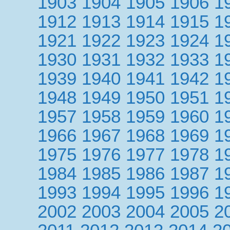
1903
1904
1905
1906
1
1912
1913
1914
1915
1
1921
1922
1923
1924
1
1930
1931
1932
1933
1
1939
1940
1941
1942
1
1948
1949
1950
1951
1
1957
1958
1959
1960
1
1966
1967
1968
1969
1
1975
1976
1977
1978
1
1984
1985
1986
1987
1
1993
1994
1995
1996
1
2002
2003
2004
2005
2