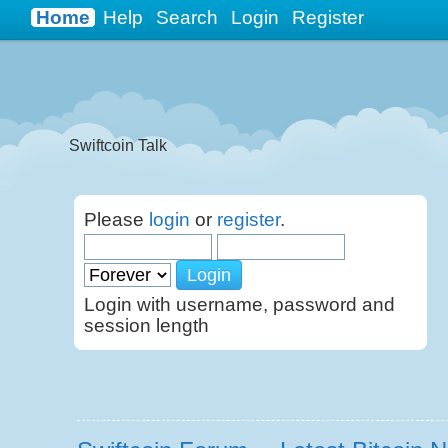
Casino Sites Not On Gamstop
Non Gamstop Casinos UK
Home
Help
Search
Login
Register
B
Swiftcoin Talk
Please
login
or
register
.
Login with username, password and
session length