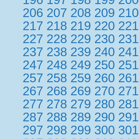
206
207
208
209
210
217
218
219
220
221
227
228
229
230
231
237
238
239
240
241
247
248
249
250
251
257
258
259
260
261
267
268
269
270
271
277
278
279
280
281
287
288
289
290
291
297
298
299
300
301