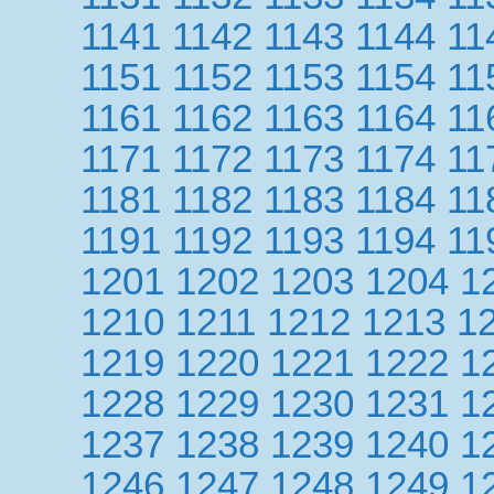
1141
1142
1143
1144
11
1151
1152
1153
1154
11
1161
1162
1163
1164
11
1171
1172
1173
1174
11
1181
1182
1183
1184
11
1191
1192
1193
1194
11
1201
1202
1203
1204
1
1210
1211
1212
1213
1
1219
1220
1221
1222
1
1228
1229
1230
1231
1
1237
1238
1239
1240
1
1246
1247
1248
1249
1