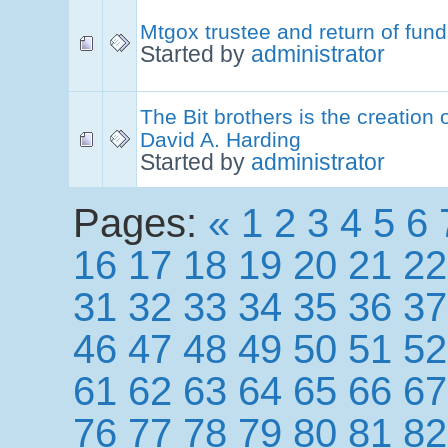
Mtgox trustee and return of fun
Started by
administrator
The Bit brothers is the creation 
David A. Harding
Started by
administrator
Pages:
«
1
2
3
4
5
6
16
17
18
19
20
21
22
31
32
33
34
35
36
37
46
47
48
49
50
51
52
61
62
63
64
65
66
67
76
77
78
79
80
81
82