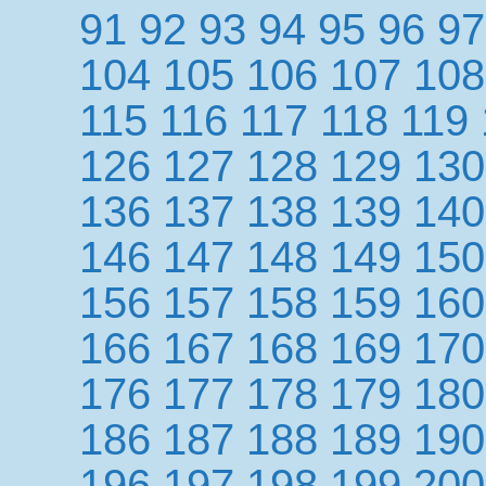
91
92
93
94
95
96
97
104
105
106
107
108
115
116
117
118
119
126
127
128
129
130
136
137
138
139
140
146
147
148
149
150
156
157
158
159
160
166
167
168
169
170
176
177
178
179
180
186
187
188
189
190
196
197
198
199
200