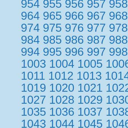
954
955
956
957
958
964
965
966
967
968
974
975
976
977
978
984
985
986
987
988
994
995
996
997
998
1003
1004
1005
100
1011
1012
1013
101
1019
1020
1021
102
1027
1028
1029
103
1035
1036
1037
103
1043
1044
1045
104