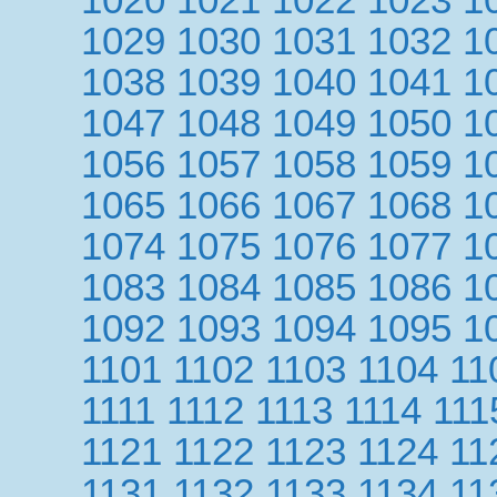
1029
1030
1031
1032
1
1038
1039
1040
1041
1
1047
1048
1049
1050
1
1056
1057
1058
1059
1
1065
1066
1067
1068
1
1074
1075
1076
1077
1
1083
1084
1085
1086
1
1092
1093
1094
1095
1
1101
1102
1103
1104
11
1111
1112
1113
1114
111
1121
1122
1123
1124
11
1131
1132
1133
1134
11