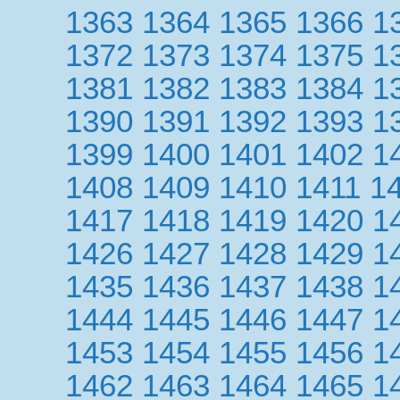
1363
1364
1365
1366
1
1372
1373
1374
1375
1
1381
1382
1383
1384
1
1390
1391
1392
1393
1
1399
1400
1401
1402
1
1408
1409
1410
1411
1
1417
1418
1419
1420
1
1426
1427
1428
1429
1
1435
1436
1437
1438
1
1444
1445
1446
1447
1
1453
1454
1455
1456
1
1462
1463
1464
1465
1