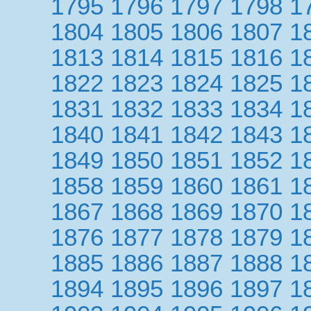
1795
1796
1797
1798
1
1804
1805
1806
1807
1
1813
1814
1815
1816
1
1822
1823
1824
1825
1
1831
1832
1833
1834
1
1840
1841
1842
1843
1
1849
1850
1851
1852
1
1858
1859
1860
1861
1
1867
1868
1869
1870
1
1876
1877
1878
1879
1
1885
1886
1887
1888
1
1894
1895
1896
1897
1