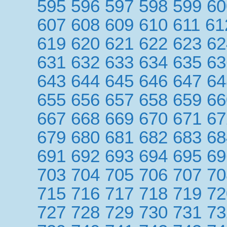
595
596
597
598
599
60
607
608
609
610
611
61
619
620
621
622
623
62
631
632
633
634
635
63
643
644
645
646
647
64
655
656
657
658
659
66
667
668
669
670
671
67
679
680
681
682
683
68
691
692
693
694
695
69
703
704
705
706
707
70
715
716
717
718
719
72
727
728
729
730
731
73