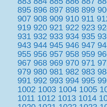
883
884
885
886
887
88
895
896
897
898
899
90
907
908
909
910
911
91
919
920
921
922
923
92
931
932
933
934
935
93
943
944
945
946
947
94
955
956
957
958
959
96
967
968
969
970
971
97
979
980
981
982
983
98
991
992
993
994
995
99
1002
1003
1004
1005
1
1011
1012
1013
1014
1
1020
1021
1022
1023
1