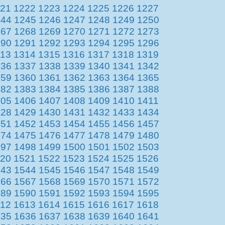
21
1222
1223
1224
1225
1226
1227
244
1245
1246
1247
1248
1249
1250
267
1268
1269
1270
1271
1272
1273
290
1291
1292
1293
1294
1295
1296
13
1314
1315
1316
1317
1318
1319
336
1337
1338
1339
1340
1341
1342
359
1360
1361
1362
1363
1364
1365
382
1383
1384
1385
1386
1387
1388
405
1406
1407
1408
1409
1410
1411
428
1429
1430
1431
1432
1433
1434
451
1452
1453
1454
1455
1456
1457
474
1475
1476
1477
1478
1479
1480
497
1498
1499
1500
1501
1502
1503
20
1521
1522
1523
1524
1525
1526
543
1544
1545
1546
1547
1548
1549
566
1567
1568
1569
1570
1571
1572
589
1590
1591
1592
1593
1594
1595
12
1613
1614
1615
1616
1617
1618
635
1636
1637
1638
1639
1640
1641