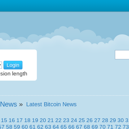
stop Casinos UK
Best UK Non Gamstop Casinos
Casinos
sion length
n News
»
Latest Bitcoin News
15
16
17
18
19
20
21
22
23
24
25
26
27
28
29
30
3
57
58
59
60
61
62
63
64
65
66
67
68
69
70
71
72
73