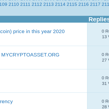
109
2110
2111
2112
2113
2114
2115
2116
2117
21
Replie
tcoin) price in this year 2020
0 R
13 
ice - MYCRYPTOASSET.ORG
0 R
27 
0 R
31 
rrency
0 R
28 