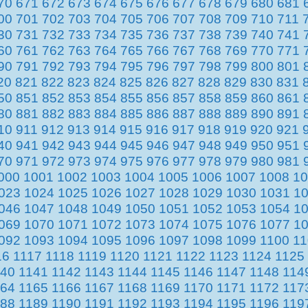
70
671
672
673
674
675
676
677
678
679
680
681
00
701
702
703
704
705
706
707
708
709
710
711
30
731
732
733
734
735
736
737
738
739
740
741
60
761
762
763
764
765
766
767
768
769
770
771
90
791
792
793
794
795
796
797
798
799
800
801
20
821
822
823
824
825
826
827
828
829
830
831
50
851
852
853
854
855
856
857
858
859
860
861
80
881
882
883
884
885
886
887
888
889
890
891
10
911
912
913
914
915
916
917
918
919
920
921
40
941
942
943
944
945
946
947
948
949
950
951
70
971
972
973
974
975
976
977
978
979
980
981
000
1001
1002
1003
1004
1005
1006
1007
1008
10
023
1024
1025
1026
1027
1028
1029
1030
1031
1
046
1047
1048
1049
1050
1051
1052
1053
1054
1
069
1070
1071
1072
1073
1074
1075
1076
1077
1
092
1093
1094
1095
1096
1097
1098
1099
1100
11
16
1117
1118
1119
1120
1121
1122
1123
1124
1125
140
1141
1142
1143
1144
1145
1146
1147
1148
114
164
1165
1166
1167
1168
1169
1170
1171
1172
117
188
1189
1190
1191
1192
1193
1194
1195
1196
119