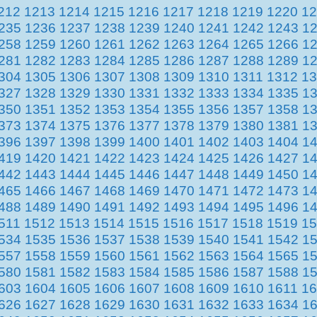
212
1213
1214
1215
1216
1217
1218
1219
1220
12
235
1236
1237
1238
1239
1240
1241
1242
1243
1
258
1259
1260
1261
1262
1263
1264
1265
1266
1
281
1282
1283
1284
1285
1286
1287
1288
1289
1
304
1305
1306
1307
1308
1309
1310
1311
1312
13
327
1328
1329
1330
1331
1332
1333
1334
1335
1
350
1351
1352
1353
1354
1355
1356
1357
1358
1
373
1374
1375
1376
1377
1378
1379
1380
1381
1
396
1397
1398
1399
1400
1401
1402
1403
1404
1
419
1420
1421
1422
1423
1424
1425
1426
1427
1
442
1443
1444
1445
1446
1447
1448
1449
1450
1
465
1466
1467
1468
1469
1470
1471
1472
1473
1
488
1489
1490
1491
1492
1493
1494
1495
1496
1
511
1512
1513
1514
1515
1516
1517
1518
1519
15
534
1535
1536
1537
1538
1539
1540
1541
1542
1
557
1558
1559
1560
1561
1562
1563
1564
1565
1
580
1581
1582
1583
1584
1585
1586
1587
1588
1
603
1604
1605
1606
1607
1608
1609
1610
1611
16
626
1627
1628
1629
1630
1631
1632
1633
1634
1