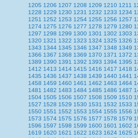
1205
1206
1207
1208
1209
1210
1211
1
1228
1229
1230
1231
1232
1233
1234
1
1251
1252
1253
1254
1255
1256
1257
1
1274
1275
1276
1277
1278
1279
1280
1
1297
1298
1299
1300
1301
1302
1303
1
1320
1321
1322
1323
1324
1325
1326
1
1343
1344
1345
1346
1347
1348
1349
1
1366
1367
1368
1369
1370
1371
1372
1
1389
1390
1391
1392
1393
1394
1395
1
1412
1413
1414
1415
1416
1417
1418
1
1435
1436
1437
1438
1439
1440
1441
1
1458
1459
1460
1461
1462
1463
1464
1
1481
1482
1483
1484
1485
1486
1487
1
1504
1505
1506
1507
1508
1509
1510
1
1527
1528
1529
1530
1531
1532
1533
1
1550
1551
1552
1553
1554
1555
1556
1
1573
1574
1575
1576
1577
1578
1579
1
1596
1597
1598
1599
1600
1601
1602
1
1619
1620
1621
1622
1623
1624
1625
1