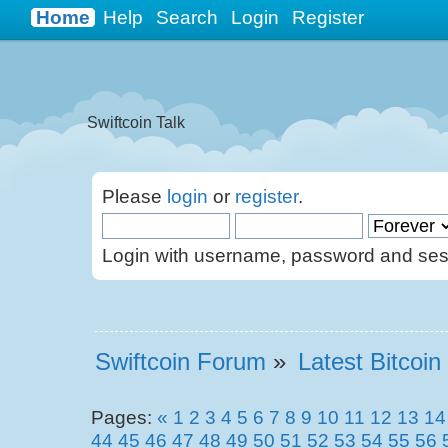
Casino Sites Not On Gamstop
Non Gam
Home
Help
Search
Login
Register
Swiftcoin Talk
Please
login
or
register
.
Login with username, password and ses
Swiftcoin Forum
»
Latest Bitcoi
Pages:
«
1
2
3
4
5
6
7
8
9
10
11
12
13
14
44
45
46
47
48
49
50
51
52
53
54
55
56