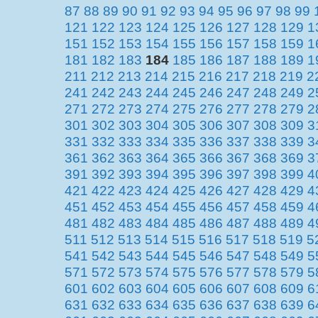
87
88
89
90
91
92
93
94
95
96
97
98
99
121
122
123
124
125
126
127
128
129
1
151
152
153
154
155
156
157
158
159
1
181
182
183
184
185
186
187
188
189
1
211
212
213
214
215
216
217
218
219
2
241
242
243
244
245
246
247
248
249
2
271
272
273
274
275
276
277
278
279
2
301
302
303
304
305
306
307
308
309
3
331
332
333
334
335
336
337
338
339
3
361
362
363
364
365
366
367
368
369
3
391
392
393
394
395
396
397
398
399
4
421
422
423
424
425
426
427
428
429
4
451
452
453
454
455
456
457
458
459
4
481
482
483
484
485
486
487
488
489
4
511
512
513
514
515
516
517
518
519
5
541
542
543
544
545
546
547
548
549
5
571
572
573
574
575
576
577
578
579
5
601
602
603
604
605
606
607
608
609
6
631
632
633
634
635
636
637
638
639
6