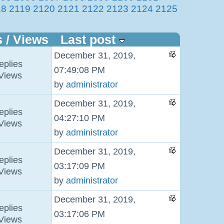
18
2119
2120
2121
2122
2123
2124
2125
s
/
Views
Last post
December 31, 2019,
eplies
07:49:08 PM
Views
by
administrator
December 31, 2019,
eplies
04:27:10 PM
Views
by
administrator
December 31, 2019,
eplies
03:17:09 PM
Views
by
administrator
December 31, 2019,
eplies
03:17:06 PM
Views