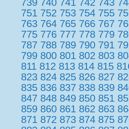
739
740
741
742
743
74
751
752
753
754
755
75
763
764
765
766
767
76
775
776
777
778
779
78
787
788
789
790
791
79
799
800
801
802
803
80
811
812
813
814
815
81
823
824
825
826
827
82
835
836
837
838
839
84
847
848
849
850
851
85
859
860
861
862
863
86
871
872
873
874
875
87