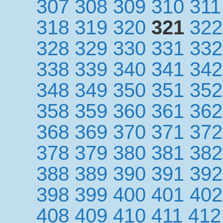
307
308
309
310
311
318
319
320
321
322
328
329
330
331
332
338
339
340
341
342
348
349
350
351
352
358
359
360
361
362
368
369
370
371
372
378
379
380
381
382
388
389
390
391
392
398
399
400
401
402
408
409
410
411
412