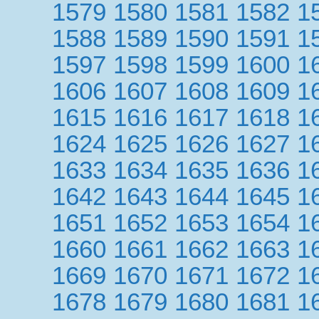
1579
1580
1581
1582
1
1588
1589
1590
1591
1
1597
1598
1599
1600
1
1606
1607
1608
1609
1
1615
1616
1617
1618
1
1624
1625
1626
1627
1
1633
1634
1635
1636
1
1642
1643
1644
1645
1
1651
1652
1653
1654
1
1660
1661
1662
1663
1
1669
1670
1671
1672
1
1678
1679
1680
1681
1