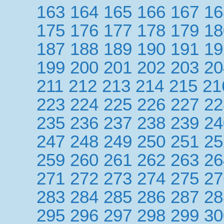
163
164
165
166
167
16
175
176
177
178
179
18
187
188
189
190
191
19
199
200
201
202
203
20
211
212
213
214
215
21
223
224
225
226
227
22
235
236
237
238
239
24
247
248
249
250
251
25
259
260
261
262
263
26
271
272
273
274
275
27
283
284
285
286
287
28
295
296
297
298
299
30