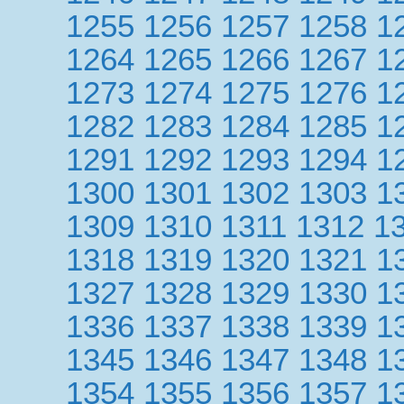
1255
1256
1257
1258
1
1264
1265
1266
1267
1
1273
1274
1275
1276
1
1282
1283
1284
1285
1
1291
1292
1293
1294
1
1300
1301
1302
1303
1
1309
1310
1311
1312
1
1318
1319
1320
1321
1
1327
1328
1329
1330
1
1336
1337
1338
1339
1
1345
1346
1347
1348
1
1354
1355
1356
1357
1