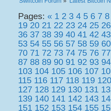
Swiftcoin Forum
»
Latest Bitcoin 
Pages:
«
1
2
3
4
5
6
7
8
19
20
21
22
23
24
25
26
36
37
38
39
40
41
42
43
53
54
55
56
57
58
59
60
70
71
72
73
74
75
76
77
87
88
89
90
91
92
93
94
103
104
105
106
107
10
115
116
117
118
119
12
127
128
129
130
131
13
139
140
141
142
143
14
151
152
153
154
155
15