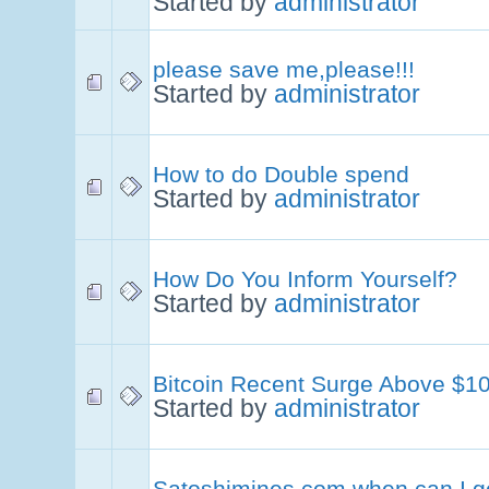
Started by
administrator
please save me,please!!!
Started by
administrator
How to do Double spend
Started by
administrator
How Do You Inform Yourself?
Started by
administrator
Bitcoin Recent Surge Above $1
Started by
administrator
Satoshimines.com when can I ge