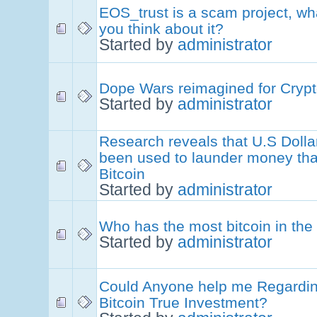
EOS_trust is a scam project, wh
you think about it?
Started by
administrator
Dope Wars reimagined for Cryp
Started by
administrator
Research reveals that U.S Dolla
been used to launder money th
Bitcoin
Started by
administrator
Who has the most bitcoin in the
Started by
administrator
Could Anyone help me Regardi
Bitcoin True Investment?