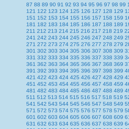
87
88
89
90
91
92
93
94
95
96
97
98
99
121
122
123
124
125
126
127
128
129
1
151
152
153
154
155
156
157
158
159
1
181
182
183
184
185
186
187
188
189
1
211
212
213
214
215
216
217
218
219
2
241
242
243
244
245
246
247
248
249
2
271
272
273
274
275
276
277
278
279
2
301
302
303
304
305
306
307
308
309
3
331
332
333
334
335
336
337
338
339
3
361
362
363
364
365
366
367
368
369
3
391
392
393
394
395
396
397
398
399
4
421
422
423
424
425
426
427
428
429
4
451
452
453
454
455
456
457
458
459
4
481
482
483
484
485
486
487
488
489
4
511
512
513
514
515
516
517
518
519
5
541
542
543
544
545
546
547
548
549
5
571
572
573
574
575
576
577
578
579
5
601
602
603
604
605
606
607
608
609
6
631
632
633
634
635
636
637
638
639
6