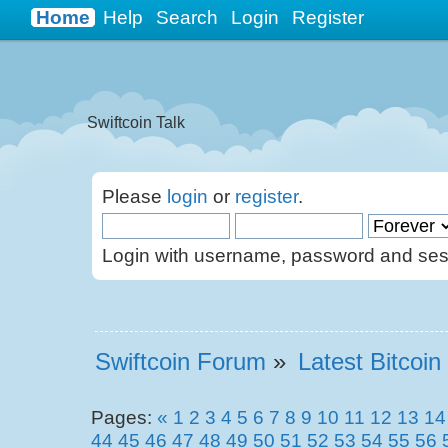
Casino Sites Not On Gamstop
Non Gam
Home
Help
Search
Login
Register
Swiftcoin Talk
Please
login
or
register
.
Login with username, password and ses
Swiftcoin Forum
»
Latest Bitcoi
Pages:
«
1
2
3
4
5
6
7
8
9
10
11
12
13
14
44
45
46
47
48
49
50
51
52
53
54
55
56