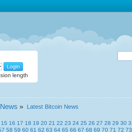
stop Casinos UK
Best UK Non Gamstop Casinos
Casinos
sion length
n News
»
Latest Bitcoin News
15
16
17
18
19
20
21
22
23
24
25
26
27
28
29
30
3
57
58
59
60
61
62
63
64
65
66
67
68
69
70
71
72
73