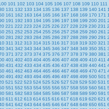
100
101
102
103
104
105
106
107
108
109
110
111
30
131
132
133
134
135
136
137
138
139
140
141
60
161
162
163
164
165
166
167
168
169
170
171
90
191
192
193
194
195
196
197
198
199
200
201
20
221
222
223
224
225
226
227
228
229
230
231
50
251
252
253
254
255
256
257
258
259
260
261
80
281
282
283
284
285
286
287
288
289
290
291
10
311
312
313
314
315
316
317
318
319
320
321
40
341
342
343
344
345
346
347
348
349
350
351
70
371
372
373
374
375
376
377
378
379
380
381
00
401
402
403
404
405
406
407
408
409
410
411
30
431
432
433
434
435
436
437
438
439
440
441
60
461
462
463
464
465
466
467
468
469
470
471
90
491
492
493
494
495
496
497
498
499
500
501
20
521
522
523
524
525
526
527
528
529
530
531
50
551
552
553
554
555
556
557
558
559
560
561
80
581
582
583
584
585
586
587
588
589
590
591
10
611
612
613
614
615
616
617
618
619
620
621
40
641
642
643
644
645
646
647
648
649
650
651