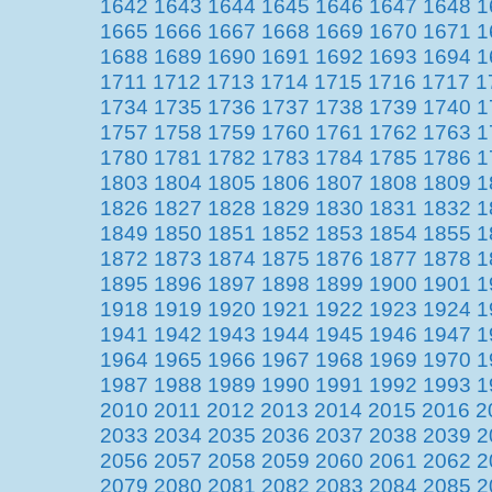
1642
1643
1644
1645
1646
1647
1648
1
1665
1666
1667
1668
1669
1670
1671
1
1688
1689
1690
1691
1692
1693
1694
1
1711
1712
1713
1714
1715
1716
1717
1
1734
1735
1736
1737
1738
1739
1740
1
1757
1758
1759
1760
1761
1762
1763
1
1780
1781
1782
1783
1784
1785
1786
1
1803
1804
1805
1806
1807
1808
1809
1
1826
1827
1828
1829
1830
1831
1832
1
1849
1850
1851
1852
1853
1854
1855
1
1872
1873
1874
1875
1876
1877
1878
1
1895
1896
1897
1898
1899
1900
1901
1
1918
1919
1920
1921
1922
1923
1924
1
1941
1942
1943
1944
1945
1946
1947
1
1964
1965
1966
1967
1968
1969
1970
1
1987
1988
1989
1990
1991
1992
1993
1
2010
2011
2012
2013
2014
2015
2016
2
2033
2034
2035
2036
2037
2038
2039
2
2056
2057
2058
2059
2060
2061
2062
2
2079
2080
2081
2082
2083
2084
2085
2