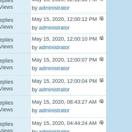
eplies
Views
by
administrator
May 15, 2020, 12:00:12 PM
eplies
Views
by
administrator
May 15, 2020, 12:00:10 PM
eplies
Views
by
administrator
May 15, 2020, 12:00:07 PM
eplies
Views
by
administrator
May 15, 2020, 12:00:04 PM
eplies
Views
by
administrator
May 15, 2020, 08:43:27 AM
eplies
Views
by
administrator
May 15, 2020, 04:44:24 AM
eplies
Views
by
administrator