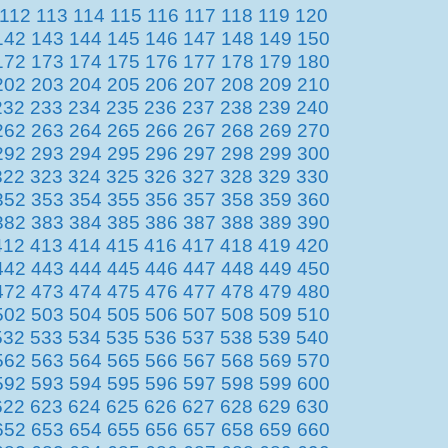
112
113
114
115
116
117
118
119
120
142
143
144
145
146
147
148
149
150
172
173
174
175
176
177
178
179
180
202
203
204
205
206
207
208
209
210
232
233
234
235
236
237
238
239
240
262
263
264
265
266
267
268
269
270
292
293
294
295
296
297
298
299
300
322
323
324
325
326
327
328
329
330
352
353
354
355
356
357
358
359
360
382
383
384
385
386
387
388
389
390
412
413
414
415
416
417
418
419
420
442
443
444
445
446
447
448
449
450
472
473
474
475
476
477
478
479
480
502
503
504
505
506
507
508
509
510
532
533
534
535
536
537
538
539
540
562
563
564
565
566
567
568
569
570
592
593
594
595
596
597
598
599
600
622
623
624
625
626
627
628
629
630
652
653
654
655
656
657
658
659
660