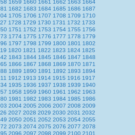
658
1659
1660
1661
1662
1663
1664
681
1682
1683
1684
1685
1686
1687
704
1705
1706
1707
1708
1709
1710
27
1728
1729
1730
1731
1732
1733
750
1751
1752
1753
1754
1755
1756
773
1774
1775
1776
1777
1778
1779
796
1797
1798
1799
1800
1801
1802
19
1820
1821
1822
1823
1824
1825
842
1843
1844
1845
1846
1847
1848
865
1866
1867
1868
1869
1870
1871
888
1889
1890
1891
1892
1893
1894
911
1912
1913
1914
1915
1916
1917
934
1935
1936
1937
1938
1939
1940
957
1958
1959
1960
1961
1962
1963
980
1981
1982
1983
1984
1985
1986
003
2004
2005
2006
2007
2008
2009
26
2027
2028
2029
2030
2031
2032
049
2050
2051
2052
2053
2054
2055
072
2073
2074
2075
2076
2077
2078
095
2096
2097
2098
2099
2100
2101