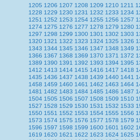
1205
1206
1207
1208
1209
1210
1211
1
1228
1229
1230
1231
1232
1233
1234
1
1251
1252
1253
1254
1255
1256
1257
1
1274
1275
1276
1277
1278
1279
1280
1
1297
1298
1299
1300
1301
1302
1303
1
1320
1321
1322
1323
1324
1325
1326
1
1343
1344
1345
1346
1347
1348
1349
1
1366
1367
1368
1369
1370
1371
1372
1
1389
1390
1391
1392
1393
1394
1395
1
1412
1413
1414
1415
1416
1417
1418
1
1435
1436
1437
1438
1439
1440
1441
1
1458
1459
1460
1461
1462
1463
1464
1
1481
1482
1483
1484
1485
1486
1487
1
1504
1505
1506
1507
1508
1509
1510
1
1527
1528
1529
1530
1531
1532
1533
1
1550
1551
1552
1553
1554
1555
1556
1
1573
1574
1575
1576
1577
1578
1579
1
1596
1597
1598
1599
1600
1601
1602
1
1619
1620
1621
1622
1623
1624
1625
1