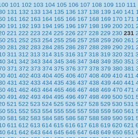
100
101
102
103
104
105
106
107
108
109
110
111
30
131
132
133
134
135
136
137
138
139
140
141
60
161
162
163
164
165
166
167
168
169
170
171
90
191
192
193
194
195
196
197
198
199
200
201
20
221
222
223
224
225
226
227
228
229
230
231
50
251
252
253
254
255
256
257
258
259
260
261
80
281
282
283
284
285
286
287
288
289
290
291
10
311
312
313
314
315
316
317
318
319
320
321
40
341
342
343
344
345
346
347
348
349
350
351
70
371
372
373
374
375
376
377
378
379
380
381
00
401
402
403
404
405
406
407
408
409
410
411
30
431
432
433
434
435
436
437
438
439
440
441
60
461
462
463
464
465
466
467
468
469
470
471
90
491
492
493
494
495
496
497
498
499
500
501
20
521
522
523
524
525
526
527
528
529
530
531
50
551
552
553
554
555
556
557
558
559
560
561
80
581
582
583
584
585
586
587
588
589
590
591
10
611
612
613
614
615
616
617
618
619
620
621
40
641
642
643
644
645
646
647
648
649
650
651