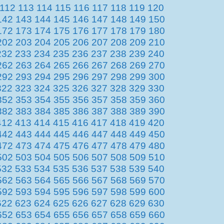
112
113
114
115
116
117
118
119
120
142
143
144
145
146
147
148
149
150
172
173
174
175
176
177
178
179
180
202
203
204
205
206
207
208
209
210
232
233
234
235
236
237
238
239
240
262
263
264
265
266
267
268
269
270
292
293
294
295
296
297
298
299
300
322
323
324
325
326
327
328
329
330
352
353
354
355
356
357
358
359
360
382
383
384
385
386
387
388
389
390
412
413
414
415
416
417
418
419
420
442
443
444
445
446
447
448
449
450
472
473
474
475
476
477
478
479
480
502
503
504
505
506
507
508
509
510
532
533
534
535
536
537
538
539
540
562
563
564
565
566
567
568
569
570
592
593
594
595
596
597
598
599
600
622
623
624
625
626
627
628
629
630
652
653
654
655
656
657
658
659
660