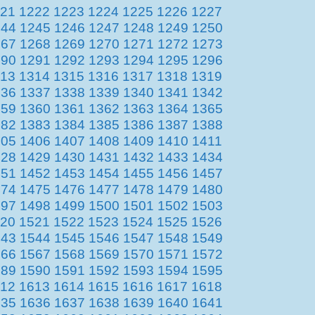
21
1222
1223
1224
1225
1226
1227
244
1245
1246
1247
1248
1249
1250
267
1268
1269
1270
1271
1272
1273
290
1291
1292
1293
1294
1295
1296
13
1314
1315
1316
1317
1318
1319
336
1337
1338
1339
1340
1341
1342
359
1360
1361
1362
1363
1364
1365
382
1383
1384
1385
1386
1387
1388
405
1406
1407
1408
1409
1410
1411
428
1429
1430
1431
1432
1433
1434
451
1452
1453
1454
1455
1456
1457
474
1475
1476
1477
1478
1479
1480
497
1498
1499
1500
1501
1502
1503
20
1521
1522
1523
1524
1525
1526
543
1544
1545
1546
1547
1548
1549
566
1567
1568
1569
1570
1571
1572
589
1590
1591
1592
1593
1594
1595
12
1613
1614
1615
1616
1617
1618
635
1636
1637
1638
1639
1640
1641