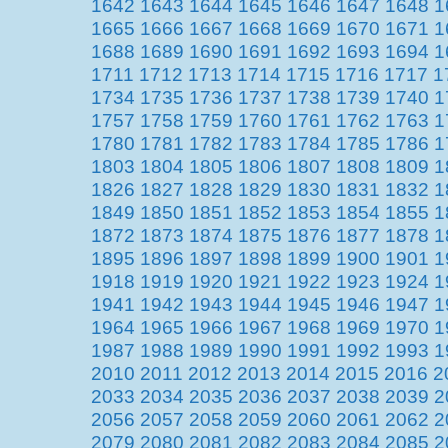
1642
1643
1644
1645
1646
1647
1648
1
1665
1666
1667
1668
1669
1670
1671
1
1688
1689
1690
1691
1692
1693
1694
1
1711
1712
1713
1714
1715
1716
1717
1
1734
1735
1736
1737
1738
1739
1740
1
1757
1758
1759
1760
1761
1762
1763
1
1780
1781
1782
1783
1784
1785
1786
1
1803
1804
1805
1806
1807
1808
1809
1
1826
1827
1828
1829
1830
1831
1832
1
1849
1850
1851
1852
1853
1854
1855
1
1872
1873
1874
1875
1876
1877
1878
1
1895
1896
1897
1898
1899
1900
1901
1
1918
1919
1920
1921
1922
1923
1924
1
1941
1942
1943
1944
1945
1946
1947
1
1964
1965
1966
1967
1968
1969
1970
1
1987
1988
1989
1990
1991
1992
1993
1
2010
2011
2012
2013
2014
2015
2016
2
2033
2034
2035
2036
2037
2038
2039
2
2056
2057
2058
2059
2060
2061
2062
2
2079
2080
2081
2082
2083
2084
2085
2