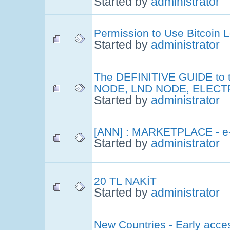
Started by
administrator
Permission to Use Bitcoin 
Started by
administrator
The DEFINITIVE GUIDE to
NODE, LND NODE, ELECT
Started by
administrator
[ANN] : MARKETPLACE - e-S
Started by
administrator
20 TL NAKİT
Started by
administrator
New Countries - Early acce