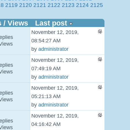
18
2119
2120
2121
2122
2123
2124
2125
s
/
Views
Last post
November 12, 2019,
eplies
08:54:27 AM
Views
by
administrator
November 12, 2019,
eplies
07:49:19 AM
Views
by
administrator
November 12, 2019,
eplies
05:21:13 AM
Views
by
administrator
November 12, 2019,
eplies
04:16:42 AM
Views