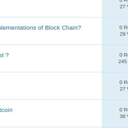
27 
lementations of Block Chain?
0 R
29 
st ?
0 R
245
0 R
27 
tcoin
0 R
38 